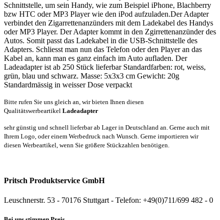
Schnittstelle, um sein Handy, wie zum Beispiel iPhone, Blachberry
bzw HTC oder MP3 Player wie den iPod aufzuladen.Der Adapter
verbindet den Zigarrettenanzünders mit dem Ladekabel des Handys
oder MP3 Player. Der Adapter kommt in den Zgirrettenanzünder des
Autos. Somit passt das Ladekabel in die USB-Schnittstelle des
Adapters. Schliesst man nun das Telefon oder den Player an das
Kabel an, kann man es ganz einfach im Auto aufladen. Der
Ladeadapter ist ab 250 Stück lieferbar Standardfarben: rot, weiss,
grün, blau und schwarz. Masse: 5x3x3 cm Gewicht: 20g
Standardmässig in weisser Dose verpackt
Bitte rufen Sie uns gleich an, wir bieten Ihnen diesen
Qualitätswerbeartikel
Ladeadapter
sehr günstig und schnell lieferbar ab Lager in Deutschland an. Gerne auch mit
Ihrem Logo, oder einem Werbedruck nach Wunsch. Gerne importieren wir
diesen Werbeartikel, wenn Sie größere Stückzahlen benötigen.
Pritsch Produktservice GmbH
Leuschnerstr. 53 - 70176 Stuttgart - Telefon: +49(0)711/699 482 - 0
Bei uns stimmen Preis