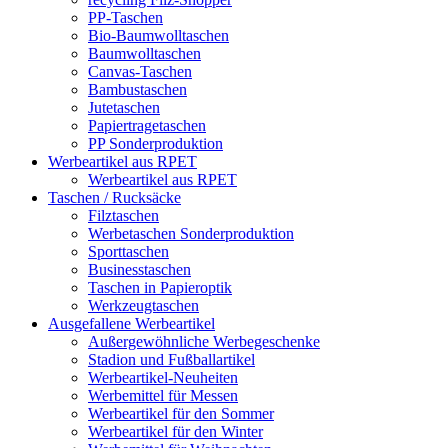
PP-Taschen
Bio-Baumwolltaschen
Baumwolltaschen
Canvas-Taschen
Bambustaschen
Jutetaschen
Papiertragetaschen
PP Sonderproduktion
Werbeartikel aus RPET
Werbeartikel aus RPET
Taschen / Rucksäcke
Filztaschen
Werbetaschen Sonderproduktion
Sporttaschen
Businesstaschen
Taschen in Papieroptik
Werkzeugtaschen
Ausgefallene Werbeartikel
Außergewöhnliche Werbegeschenke
Stadion und Fußballartikel
Werbeartikel-Neuheiten
Werbemittel für Messen
Werbeartikel für den Sommer
Werbeartikel für den Winter