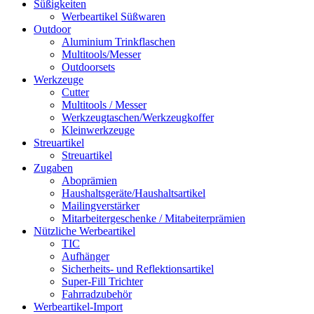
Süßigkeiten
Werbeartikel Süßwaren
Outdoor
Aluminium Trinkflaschen
Multitools/Messer
Outdoorsets
Werkzeuge
Cutter
Multitools / Messer
Werkzeugtaschen/Werkzeugkoffer
Kleinwerkzeuge
Streuartikel
Streuartikel
Zugaben
Aboprämien
Haushaltsgeräte/Haushaltsartikel
Mailingverstärker
Mitarbeitergeschenke / Mitabeiterprämien
Nützliche Werbeartikel
TIC
Aufhänger
Sicherheits- und Reflektionsartikel
Super-Fill Trichter
Fahrradzubehör
Werbeartikel-Import