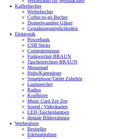
Werbemittel für Weihnachten
Kaffeebecher
Werbebecher
Coffee-to-go Becher
Doppelwandige Gläser
Gestaltungsmöglichkeiten
Elektronik
Powerbank
USB Sticks
Computermouse
Funkwecker BRAUN
Taschenrechner BRAUN
Mousepad
Hubs/Kartenleser
Smartphone/Tablet Zubehör
Lautsprecher
Radios
Kopfhörer
Music Card Zee Zee
Sound / Videokarten
LED-Taschenlampen
digitale Bilderrahmen
Werbeuhren
Bestseller
Edelstahluhren