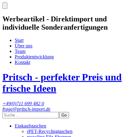
Werbeartikel - Direktimport und
individuelle Sonderanfertigungen
Start
Über uns
Team
Produktentwicklung
Kontakt
Pritsch - perfekter Preis und
frische Ideen
+49(0)711 699 482 0
frage@pritsch-import.de
Go
Einkaufstaschen
rPET-Recyclingtaschen
recycling Filz-Shopper