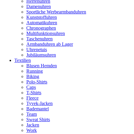
Herrenuhren
Damenuhren
Sportliche Werbearmbanduhren
Kunststoffuhren
Automatikuhren
Chronographen
Multifunktionsuhren
Taschenuhren
Armbanduhren ab Lager
Uhrenetuis
Jubiläumsuhren
Textilien
Blusen Hemden
Running
Biking
Polo-Shirts
Caps
T-Shirts
Fleece
Tyvek-Jacken
Bademantel
Team
Sweat Shirts
Jacken
Work