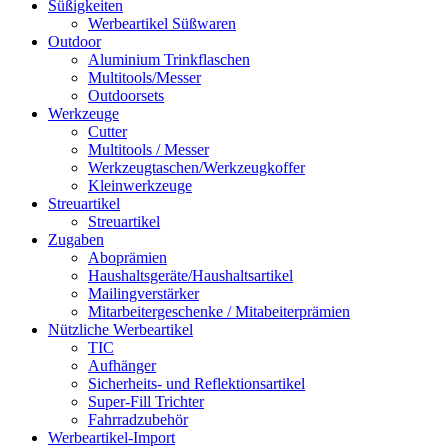
Süßigkeiten
Werbeartikel Süßwaren
Outdoor
Aluminium Trinkflaschen
Multitools/Messer
Outdoorsets
Werkzeuge
Cutter
Multitools / Messer
Werkzeugtaschen/Werkzeugkoffer
Kleinwerkzeuge
Streuartikel
Streuartikel
Zugaben
Aboprämien
Haushaltsgeräte/Haushaltsartikel
Mailingverstärker
Mitarbeitergeschenke / Mitabeiterprämien
Nützliche Werbeartikel
TIC
Aufhänger
Sicherheits- und Reflektionsartikel
Super-Fill Trichter
Fahrradzubehör
Werbeartikel-Import