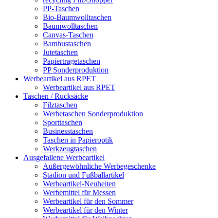
PP-Taschen
Bio-Baumwolltaschen
Baumwolltaschen
Canvas-Taschen
Bambustaschen
Jutetaschen
Papiertragetaschen
PP Sonderproduktion
Werbeartikel aus RPET
Werbeartikel aus RPET
Taschen / Rucksäcke
Filztaschen
Werbetaschen Sonderproduktion
Sporttaschen
Businesstaschen
Taschen in Papieroptik
Werkzeugtaschen
Ausgefallene Werbeartikel
Außergewöhnliche Werbegeschenke
Stadion und Fußballartikel
Werbeartikel-Neuheiten
Werbemittel für Messen
Werbeartikel für den Sommer
Werbeartikel für den Winter