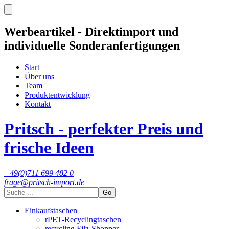
Werbeartikel - Direktimport und
individuelle Sonderanfertigungen
Start
Über uns
Team
Produktentwicklung
Kontakt
Pritsch - perfekter Preis und
frische Ideen
+49(0)711 699 482 0
frage@pritsch-import.de
Go
Einkaufstaschen
rPET-Recyclingtaschen
recycling Filz-Shopper