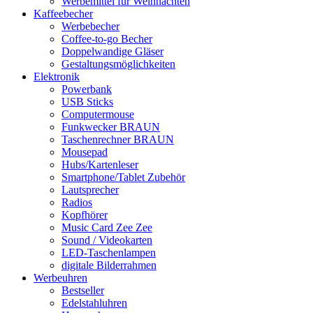
Werbemittel für Weihnachten
Kaffeebecher
Werbebecher
Coffee-to-go Becher
Doppelwandige Gläser
Gestaltungsmöglichkeiten
Elektronik
Powerbank
USB Sticks
Computermouse
Funkwecker BRAUN
Taschenrechner BRAUN
Mousepad
Hubs/Kartenleser
Smartphone/Tablet Zubehör
Lautsprecher
Radios
Kopfhörer
Music Card Zee Zee
Sound / Videokarten
LED-Taschenlampen
digitale Bilderrahmen
Werbeuhren
Bestseller
Edelstahluhren