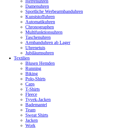
Herrenuhren
Damenuhren
Sportliche Werbearmbanduhren
Kunststoffuhren
Automatikuhren
Chronographen
Multifunktionsuhren
Taschenuhren
Armbanduhren ab Lager
Uhrenetuis
Jubiläumsuhren
Textilien
Blusen Hemden
Running
Biking
Polo-Shirts
Caps
T-Shirts
Fleece
Tyvek-Jacken
Bademantel
Team
Sweat Shirts
Jacken
Work