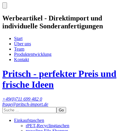
Werbeartikel - Direktimport und
individuelle Sonderanfertigungen
Start
Über uns
Team
Produktentwicklung
Kontakt
Pritsch - perfekter Preis und
frische Ideen
+49(0)711 699 482 0
frage@pritsch-import.de
Go
Einkaufstaschen
rPET-Recyclingtaschen
recycling Filz-Shopper