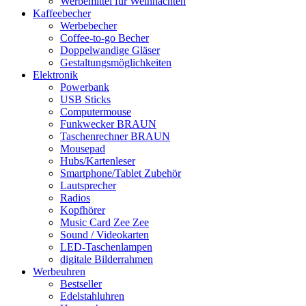
Werbemittel für Weihnachten
Kaffeebecher
Werbebecher
Coffee-to-go Becher
Doppelwandige Gläser
Gestaltungsmöglichkeiten
Elektronik
Powerbank
USB Sticks
Computermouse
Funkwecker BRAUN
Taschenrechner BRAUN
Mousepad
Hubs/Kartenleser
Smartphone/Tablet Zubehör
Lautsprecher
Radios
Kopfhörer
Music Card Zee Zee
Sound / Videokarten
LED-Taschenlampen
digitale Bilderrahmen
Werbeuhren
Bestseller
Edelstahluhren