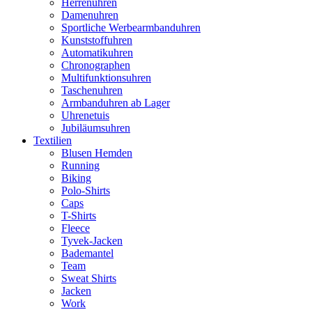
Herrenuhren
Damenuhren
Sportliche Werbearmbanduhren
Kunststoffuhren
Automatikuhren
Chronographen
Multifunktionsuhren
Taschenuhren
Armbanduhren ab Lager
Uhrenetuis
Jubiläumsuhren
Textilien
Blusen Hemden
Running
Biking
Polo-Shirts
Caps
T-Shirts
Fleece
Tyvek-Jacken
Bademantel
Team
Sweat Shirts
Jacken
Work