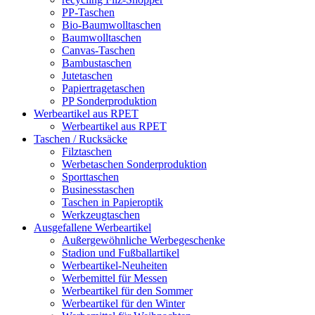
PP-Taschen
Bio-Baumwolltaschen
Baumwolltaschen
Canvas-Taschen
Bambustaschen
Jutetaschen
Papiertragetaschen
PP Sonderproduktion
Werbeartikel aus RPET
Werbeartikel aus RPET
Taschen / Rucksäcke
Filztaschen
Werbetaschen Sonderproduktion
Sporttaschen
Businesstaschen
Taschen in Papieroptik
Werkzeugtaschen
Ausgefallene Werbeartikel
Außergewöhnliche Werbegeschenke
Stadion und Fußballartikel
Werbeartikel-Neuheiten
Werbemittel für Messen
Werbeartikel für den Sommer
Werbeartikel für den Winter