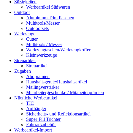
Süßigkeiten
Werbeartikel Süßwaren
Outdoor
Aluminium Trinkflaschen
Multitools/Messer
Outdoorsets
Werkzeuge
Cutter
Multitools / Messer
Werkzeugtaschen/Werkzeugkoffer
Kleinwerkzeuge
Streuartikel
Streuartikel
Zugaben
Aboprämien
Haushaltsgeräte/Haushaltsartikel
Mailingverstärker
Mitarbeitergeschenke / Mitabeiterprämien
Nützliche Werbeartikel
TIC
Aufhänger
Sicherheits- und Reflektionsartikel
Super-Fill Trichter
Fahrradzubehör
Werbeartikel-Import