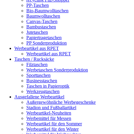
PP-Taschen
Bio-Baumwolltaschen
Baumwolltaschen
Canvas-Taschen
Bambustaschen
Jutetaschen
Papiertragetaschen
PP Sonderproduktion
Werbeartikel aus RPET
Werbeartikel aus RPET
Taschen / Rucksäcke
Filztaschen
Werbetaschen Sonderproduktion
Sporttaschen
Businesstaschen
Taschen in Papieroptik
Werkzeugtaschen
Ausgefallene Werbeartikel
Außergewöhnliche Werbegeschenke
Stadion und Fußballartikel
Werbeartikel-Neuheiten
Werbemittel für Messen
Werbeartikel für den Sommer
Werbeartikel für den Winter