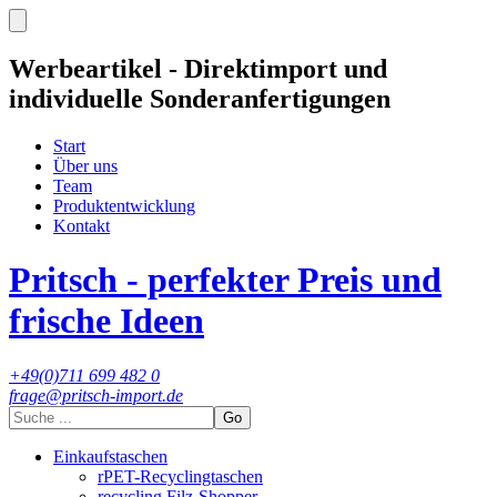
Werbeartikel - Direktimport und
individuelle Sonderanfertigungen
Start
Über uns
Team
Produktentwicklung
Kontakt
Pritsch - perfekter Preis und
frische Ideen
+49(0)711 699 482 0
frage@pritsch-import.de
Go
Einkaufstaschen
rPET-Recyclingtaschen
recycling Filz-Shopper