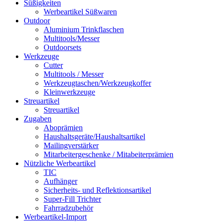
Süßigkeiten
Werbeartikel Süßwaren
Outdoor
Aluminium Trinkflaschen
Multitools/Messer
Outdoorsets
Werkzeuge
Cutter
Multitools / Messer
Werkzeugtaschen/Werkzeugkoffer
Kleinwerkzeuge
Streuartikel
Streuartikel
Zugaben
Aboprämien
Haushaltsgeräte/Haushaltsartikel
Mailingverstärker
Mitarbeitergeschenke / Mitabeiterprämien
Nützliche Werbeartikel
TIC
Aufhänger
Sicherheits- und Reflektionsartikel
Super-Fill Trichter
Fahrradzubehör
Werbeartikel-Import