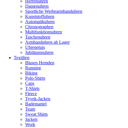
Herrenuhren
Damenuhren
Sportliche Werbearmbanduhren
Kunststoffuhren
Automatikuhren
Chronographen
Multifunktionsuhren
Taschenuhren
Armbanduhren ab Lager
Uhrenetuis
Jubiläumsuhren
Textilien
Blusen Hemden
Running
Biking
Polo-Shirts
Caps
T-Shirts
Fleece
Tyvek-Jacken
Bademantel
Team
Sweat Shirts
Jacken
Work