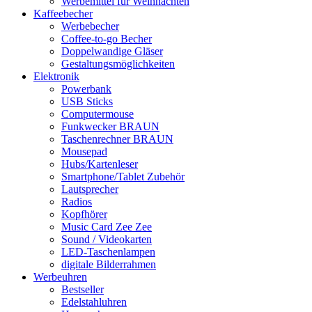
Werbemittel für Weihnachten
Kaffeebecher
Werbebecher
Coffee-to-go Becher
Doppelwandige Gläser
Gestaltungsmöglichkeiten
Elektronik
Powerbank
USB Sticks
Computermouse
Funkwecker BRAUN
Taschenrechner BRAUN
Mousepad
Hubs/Kartenleser
Smartphone/Tablet Zubehör
Lautsprecher
Radios
Kopfhörer
Music Card Zee Zee
Sound / Videokarten
LED-Taschenlampen
digitale Bilderrahmen
Werbeuhren
Bestseller
Edelstahluhren