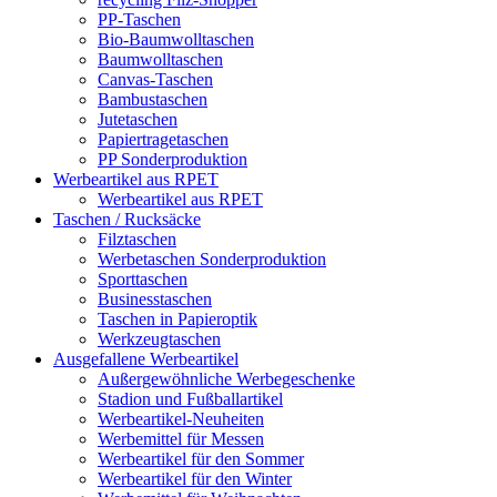
PP-Taschen
Bio-Baumwolltaschen
Baumwolltaschen
Canvas-Taschen
Bambustaschen
Jutetaschen
Papiertragetaschen
PP Sonderproduktion
Werbeartikel aus RPET
Werbeartikel aus RPET
Taschen / Rucksäcke
Filztaschen
Werbetaschen Sonderproduktion
Sporttaschen
Businesstaschen
Taschen in Papieroptik
Werkzeugtaschen
Ausgefallene Werbeartikel
Außergewöhnliche Werbegeschenke
Stadion und Fußballartikel
Werbeartikel-Neuheiten
Werbemittel für Messen
Werbeartikel für den Sommer
Werbeartikel für den Winter