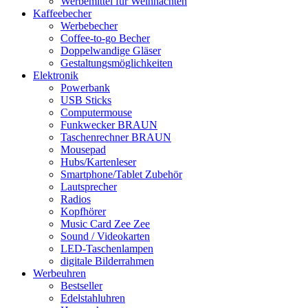
Werbemittel für Weihnachten
Kaffeebecher
Werbebecher
Coffee-to-go Becher
Doppelwandige Gläser
Gestaltungsmöglichkeiten
Elektronik
Powerbank
USB Sticks
Computermouse
Funkwecker BRAUN
Taschenrechner BRAUN
Mousepad
Hubs/Kartenleser
Smartphone/Tablet Zubehör
Lautsprecher
Radios
Kopfhörer
Music Card Zee Zee
Sound / Videokarten
LED-Taschenlampen
digitale Bilderrahmen
Werbeuhren
Bestseller
Edelstahluhren