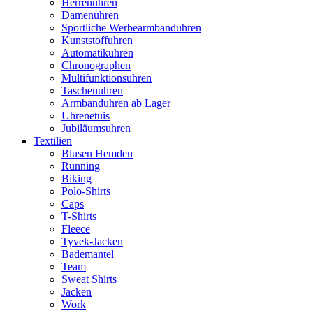
Herrenuhren
Damenuhren
Sportliche Werbearmbanduhren
Kunststoffuhren
Automatikuhren
Chronographen
Multifunktionsuhren
Taschenuhren
Armbanduhren ab Lager
Uhrenetuis
Jubiläumsuhren
Textilien
Blusen Hemden
Running
Biking
Polo-Shirts
Caps
T-Shirts
Fleece
Tyvek-Jacken
Bademantel
Team
Sweat Shirts
Jacken
Work