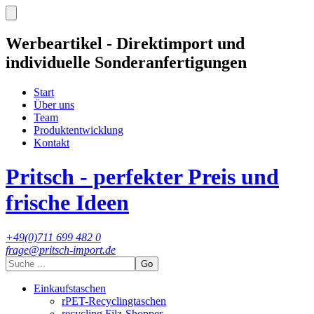
Werbeartikel - Direktimport und
individuelle Sonderanfertigungen
Start
Über uns
Team
Produktentwicklung
Kontakt
Pritsch - perfekter Preis und
frische Ideen
+49(0)711 699 482 0
frage@pritsch-import.de
Go
Einkaufstaschen
rPET-Recyclingtaschen
recycling Filz-Shopper