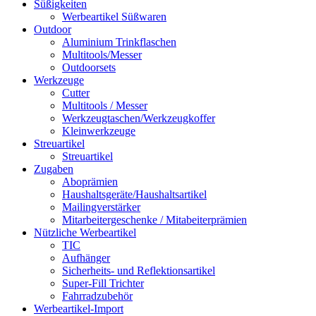
Süßigkeiten
Werbeartikel Süßwaren
Outdoor
Aluminium Trinkflaschen
Multitools/Messer
Outdoorsets
Werkzeuge
Cutter
Multitools / Messer
Werkzeugtaschen/Werkzeugkoffer
Kleinwerkzeuge
Streuartikel
Streuartikel
Zugaben
Aboprämien
Haushaltsgeräte/Haushaltsartikel
Mailingverstärker
Mitarbeitergeschenke / Mitabeiterprämien
Nützliche Werbeartikel
TIC
Aufhänger
Sicherheits- und Reflektionsartikel
Super-Fill Trichter
Fahrradzubehör
Werbeartikel-Import