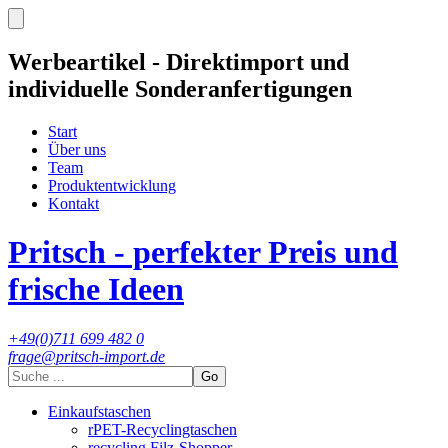
Werbeartikel - Direktimport und
individuelle Sonderanfertigungen
Start
Über uns
Team
Produktentwicklung
Kontakt
Pritsch - perfekter Preis und
frische Ideen
+49(0)711 699 482 0
frage@pritsch-import.de
Go
Einkaufstaschen
rPET-Recyclingtaschen
recycling Filz-Shopper