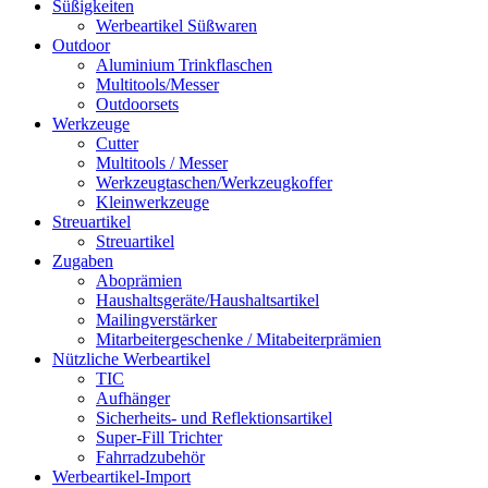
Süßigkeiten
Werbeartikel Süßwaren
Outdoor
Aluminium Trinkflaschen
Multitools/Messer
Outdoorsets
Werkzeuge
Cutter
Multitools / Messer
Werkzeugtaschen/Werkzeugkoffer
Kleinwerkzeuge
Streuartikel
Streuartikel
Zugaben
Aboprämien
Haushaltsgeräte/Haushaltsartikel
Mailingverstärker
Mitarbeitergeschenke / Mitabeiterprämien
Nützliche Werbeartikel
TIC
Aufhänger
Sicherheits- und Reflektionsartikel
Super-Fill Trichter
Fahrradzubehör
Werbeartikel-Import