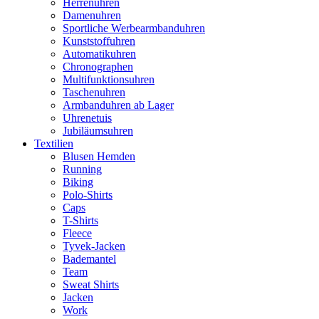
Herrenuhren
Damenuhren
Sportliche Werbearmbanduhren
Kunststoffuhren
Automatikuhren
Chronographen
Multifunktionsuhren
Taschenuhren
Armbanduhren ab Lager
Uhrenetuis
Jubiläumsuhren
Textilien
Blusen Hemden
Running
Biking
Polo-Shirts
Caps
T-Shirts
Fleece
Tyvek-Jacken
Bademantel
Team
Sweat Shirts
Jacken
Work