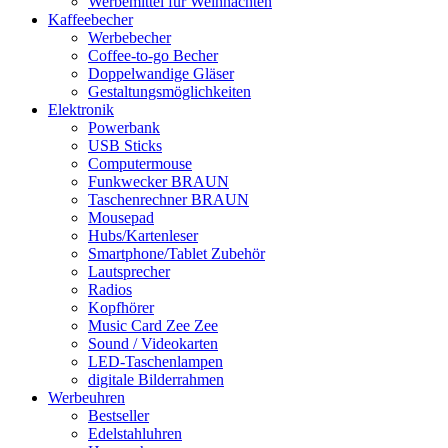
Werbemittel für Weihnachten
Kaffeebecher
Werbebecher
Coffee-to-go Becher
Doppelwandige Gläser
Gestaltungsmöglichkeiten
Elektronik
Powerbank
USB Sticks
Computermouse
Funkwecker BRAUN
Taschenrechner BRAUN
Mousepad
Hubs/Kartenleser
Smartphone/Tablet Zubehör
Lautsprecher
Radios
Kopfhörer
Music Card Zee Zee
Sound / Videokarten
LED-Taschenlampen
digitale Bilderrahmen
Werbeuhren
Bestseller
Edelstahluhren