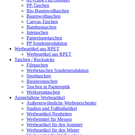
PP-Taschen
Bio-Baumwolltaschen
Baumwolltaschen
Canvas-Taschen
Bambustaschen
Jutetaschen
Papiertragetaschen
PP Sonderproduktion
Werbeartikel aus RPET
Werbeartikel aus RPET
Taschen / Rucksäcke
Filztaschen
Werbetaschen Sonderproduktion
Sporttaschen
Businesstaschen
Taschen in Papieroptik
Werkzeugtaschen
Ausgefallene Werbeartikel
Außergewöhnliche Werbegeschenke
Stadion und Fußballartikel
Werbeartikel-Neuheiten
Werbemittel für Messen
Werbeartikel für den Sommer
Werbeartikel für den Winter