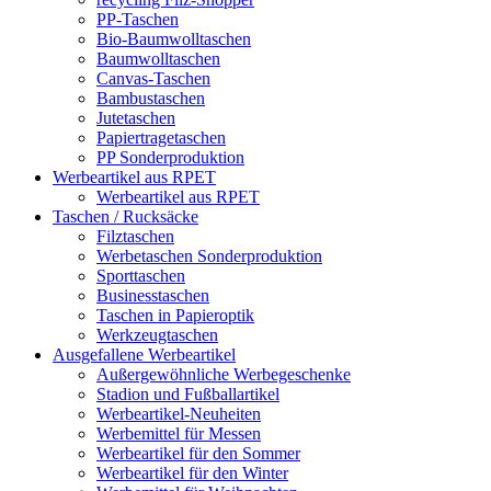
PP-Taschen
Bio-Baumwolltaschen
Baumwolltaschen
Canvas-Taschen
Bambustaschen
Jutetaschen
Papiertragetaschen
PP Sonderproduktion
Werbeartikel aus RPET
Werbeartikel aus RPET
Taschen / Rucksäcke
Filztaschen
Werbetaschen Sonderproduktion
Sporttaschen
Businesstaschen
Taschen in Papieroptik
Werkzeugtaschen
Ausgefallene Werbeartikel
Außergewöhnliche Werbegeschenke
Stadion und Fußballartikel
Werbeartikel-Neuheiten
Werbemittel für Messen
Werbeartikel für den Sommer
Werbeartikel für den Winter