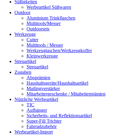
Süßigkeiten
Werbeartikel Süßwaren
Outdoor
Aluminium Trinkflaschen
Multitools/Messer
Outdoorsets
Werkzeuge
Cutter
Multitools / Messer
Werkzeugtaschen/Werkzeugkoffer
Kleinwerkzeuge
Streuartikel
Streuartikel
Zugaben
Aboprämien
Haushaltsgeräte/Haushaltsartikel
Mailingverstärker
Mitarbeitergeschenke / Mitabeiterprämien
Nützliche Werbeartikel
TIC
Aufhänger
Sicherheits- und Reflektionsartikel
Super-Fill Trichter
Fahrradzubehör
Werbeartikel-Import