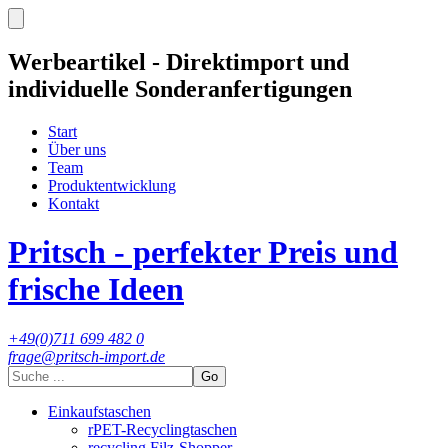
Werbeartikel - Direktimport und
individuelle Sonderanfertigungen
Start
Über uns
Team
Produktentwicklung
Kontakt
Pritsch - perfekter Preis und
frische Ideen
+49(0)711 699 482 0
frage@pritsch-import.de
Go
Einkaufstaschen
rPET-Recyclingtaschen
recycling Filz-Shopper