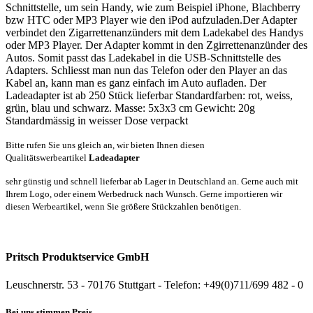
Schnittstelle, um sein Handy, wie zum Beispiel iPhone, Blachberry
bzw HTC oder MP3 Player wie den iPod aufzuladen.Der Adapter
verbindet den Zigarrettenanzünders mit dem Ladekabel des Handys
oder MP3 Player. Der Adapter kommt in den Zgirrettenanzünder des
Autos. Somit passt das Ladekabel in die USB-Schnittstelle des
Adapters. Schliesst man nun das Telefon oder den Player an das
Kabel an, kann man es ganz einfach im Auto aufladen. Der
Ladeadapter ist ab 250 Stück lieferbar Standardfarben: rot, weiss,
grün, blau und schwarz. Masse: 5x3x3 cm Gewicht: 20g
Standardmässig in weisser Dose verpackt
Bitte rufen Sie uns gleich an, wir bieten Ihnen diesen
Qualitätswerbeartikel
Ladeadapter
sehr günstig und schnell lieferbar ab Lager in Deutschland an. Gerne auch mit
Ihrem Logo, oder einem Werbedruck nach Wunsch. Gerne importieren wir
diesen Werbeartikel, wenn Sie größere Stückzahlen benötigen.
Pritsch Produktservice GmbH
Leuschnerstr. 53 - 70176 Stuttgart - Telefon: +49(0)711/699 482 - 0
Bei uns stimmen Preis