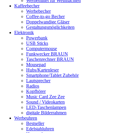
Werbemittel für Weihnachten
Kaffeebecher
Werbebecher
Coffee-to-go Becher
Doppelwandige Gläser
Gestaltungsmöglichkeiten
Elektronik
Powerbank
USB Sticks
Computermouse
Funkwecker BRAUN
Taschenrechner BRAUN
Mousepad
Hubs/Kartenleser
Smartphone/Tablet Zubehör
Lautsprecher
Radios
Kopfhörer
Music Card Zee Zee
Sound / Videokarten
LED-Taschenlampen
digitale Bilderrahmen
Werbeuhren
Bestseller
Edelstahluhren