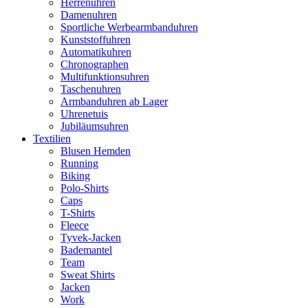
Herrenuhren
Damenuhren
Sportliche Werbearmbanduhren
Kunststoffuhren
Automatikuhren
Chronographen
Multifunktionsuhren
Taschenuhren
Armbanduhren ab Lager
Uhrenetuis
Jubiläumsuhren
Textilien
Blusen Hemden
Running
Biking
Polo-Shirts
Caps
T-Shirts
Fleece
Tyvek-Jacken
Bademantel
Team
Sweat Shirts
Jacken
Work