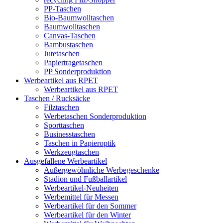
PP-Taschen
Bio-Baumwolltaschen
Baumwolltaschen
Canvas-Taschen
Bambustaschen
Jutetaschen
Papiertragetaschen
PP Sonderproduktion
Werbeartikel aus RPET
Werbeartikel aus RPET
Taschen / Rucksäcke
Filztaschen
Werbetaschen Sonderproduktion
Sporttaschen
Businesstaschen
Taschen in Papieroptik
Werkzeugtaschen
Ausgefallene Werbeartikel
Außergewöhnliche Werbegeschenke
Stadion und Fußballartikel
Werbeartikel-Neuheiten
Werbemittel für Messen
Werbeartikel für den Sommer
Werbeartikel für den Winter