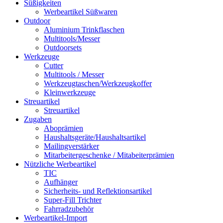
Süßigkeiten
Werbeartikel Süßwaren
Outdoor
Aluminium Trinkflaschen
Multitools/Messer
Outdoorsets
Werkzeuge
Cutter
Multitools / Messer
Werkzeugtaschen/Werkzeugkoffer
Kleinwerkzeuge
Streuartikel
Streuartikel
Zugaben
Aboprämien
Haushaltsgeräte/Haushaltsartikel
Mailingverstärker
Mitarbeitergeschenke / Mitabeiterprämien
Nützliche Werbeartikel
TIC
Aufhänger
Sicherheits- und Reflektionsartikel
Super-Fill Trichter
Fahrradzubehör
Werbeartikel-Import