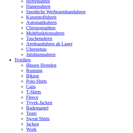
Herrenuhren
Damenuhren
Sportliche Werbearmbanduhren
Kunststoffuhren
Automatikuhren
Chronographen
Multifunktionsuhren
Taschenuhren
Armbanduhren ab Lager
Uhrenetuis
Jubiläumsuhren
Textilien
Blusen Hemden
Running
Biking
Polo-Shirts
Caps
T-Shirts
Fleece
Tyvek-Jacken
Bademantel
Team
Sweat Shirts
Jacken
Work