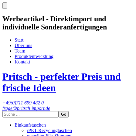
Werbeartikel - Direktimport und
individuelle Sonderanfertigungen
Start
Über uns
Team
Produktentwicklung
Kontakt
Pritsch - perfekter Preis und
frische Ideen
+49(0)711 699 482 0
frage@pritsch-import.de
Go
Einkaufstaschen
rPET-Recyclingtaschen
recycling Filz-Shopper