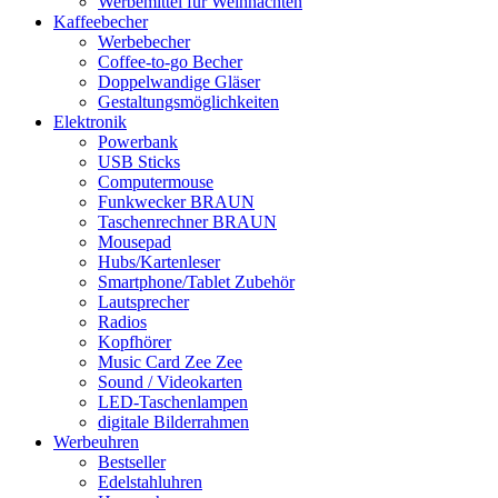
Werbemittel für Weihnachten
Kaffeebecher
Werbebecher
Coffee-to-go Becher
Doppelwandige Gläser
Gestaltungsmöglichkeiten
Elektronik
Powerbank
USB Sticks
Computermouse
Funkwecker BRAUN
Taschenrechner BRAUN
Mousepad
Hubs/Kartenleser
Smartphone/Tablet Zubehör
Lautsprecher
Radios
Kopfhörer
Music Card Zee Zee
Sound / Videokarten
LED-Taschenlampen
digitale Bilderrahmen
Werbeuhren
Bestseller
Edelstahluhren