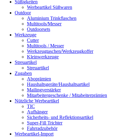
Süßigkeiten
Werbeartikel Süßwaren
Outdoor
Aluminium Trinkflaschen
Multitools/Messer
Outdoorsets
Werkzeuge
Cutter
Multitools / Messer
Werkzeugtaschen/Werkzeugkoffer
Kleinwerkzeuge
Streuartikel
Streuartikel
Zugaben
Aboprämien
Haushaltsgeräte/Haushaltsartikel
Mailingverstärker
Mitarbeitergeschenke / Mitabeiterprämien
Nützliche Werbeartikel
TIC
Aufhänger
Sicherheits- und Reflektionsartikel
Super-Fill Trichter
Fahrradzubehör
Werbeartikel-Import