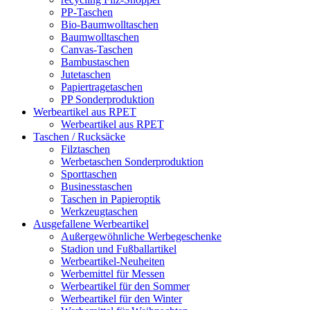
PP-Taschen
Bio-Baumwolltaschen
Baumwolltaschen
Canvas-Taschen
Bambustaschen
Jutetaschen
Papiertragetaschen
PP Sonderproduktion
Werbeartikel aus RPET
Werbeartikel aus RPET
Taschen / Rucksäcke
Filztaschen
Werbetaschen Sonderproduktion
Sporttaschen
Businesstaschen
Taschen in Papieroptik
Werkzeugtaschen
Ausgefallene Werbeartikel
Außergewöhnliche Werbegeschenke
Stadion und Fußballartikel
Werbeartikel-Neuheiten
Werbemittel für Messen
Werbeartikel für den Sommer
Werbeartikel für den Winter