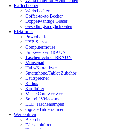
Werbemittel für Weihnachten
Kaffeebecher
Werbebecher
Coffee-to-go Becher
Doppelwandige Gläser
Gestaltungsmöglichkeiten
Elektronik
Powerbank
USB Sticks
Computermouse
Funkwecker BRAUN
Taschenrechner BRAUN
Mousepad
Hubs/Kartenleser
Smartphone/Tablet Zubehör
Lautsprecher
Radios
Kopfhörer
Music Card Zee Zee
Sound / Videokarten
LED-Taschenlampen
digitale Bilderrahmen
Werbeuhren
Bestseller
Edelstahluhren