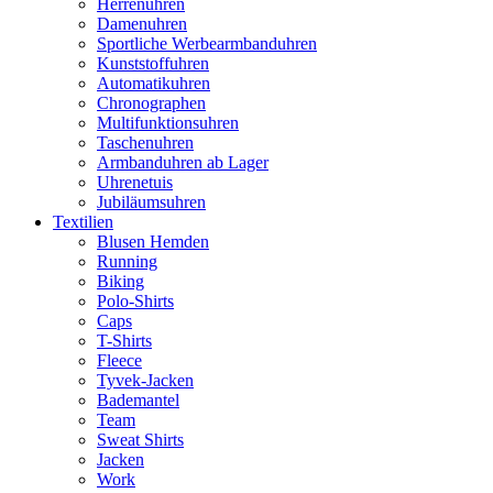
Herrenuhren
Damenuhren
Sportliche Werbearmbanduhren
Kunststoffuhren
Automatikuhren
Chronographen
Multifunktionsuhren
Taschenuhren
Armbanduhren ab Lager
Uhrenetuis
Jubiläumsuhren
Textilien
Blusen Hemden
Running
Biking
Polo-Shirts
Caps
T-Shirts
Fleece
Tyvek-Jacken
Bademantel
Team
Sweat Shirts
Jacken
Work