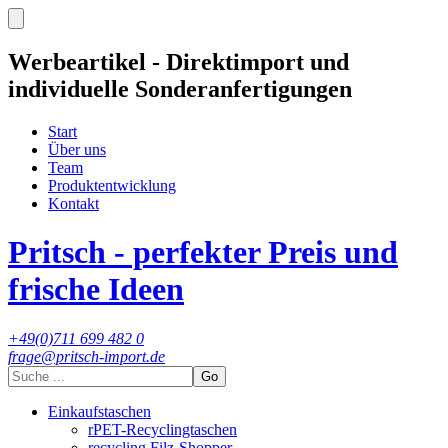
Werbeartikel - Direktimport und
individuelle Sonderanfertigungen
Start
Über uns
Team
Produktentwicklung
Kontakt
Pritsch - perfekter Preis und
frische Ideen
+49(0)711 699 482 0
frage@pritsch-import.de
Go
Einkaufstaschen
rPET-Recyclingtaschen
recycling Filz-Shopper