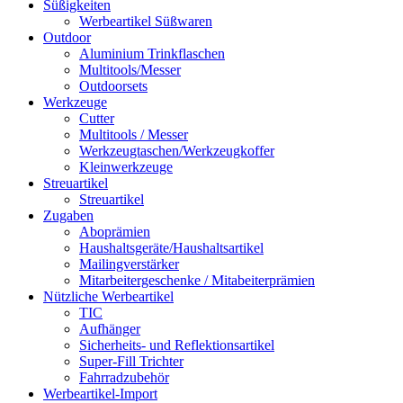
Süßigkeiten
Werbeartikel Süßwaren
Outdoor
Aluminium Trinkflaschen
Multitools/Messer
Outdoorsets
Werkzeuge
Cutter
Multitools / Messer
Werkzeugtaschen/Werkzeugkoffer
Kleinwerkzeuge
Streuartikel
Streuartikel
Zugaben
Aboprämien
Haushaltsgeräte/Haushaltsartikel
Mailingverstärker
Mitarbeitergeschenke / Mitabeiterprämien
Nützliche Werbeartikel
TIC
Aufhänger
Sicherheits- und Reflektionsartikel
Super-Fill Trichter
Fahrradzubehör
Werbeartikel-Import