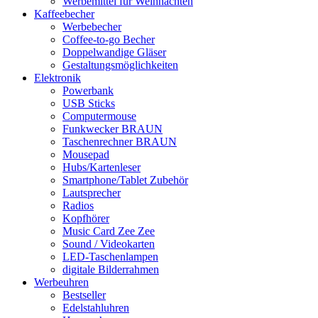
Werbemittel für Weihnachten
Kaffeebecher
Werbebecher
Coffee-to-go Becher
Doppelwandige Gläser
Gestaltungsmöglichkeiten
Elektronik
Powerbank
USB Sticks
Computermouse
Funkwecker BRAUN
Taschenrechner BRAUN
Mousepad
Hubs/Kartenleser
Smartphone/Tablet Zubehör
Lautsprecher
Radios
Kopfhörer
Music Card Zee Zee
Sound / Videokarten
LED-Taschenlampen
digitale Bilderrahmen
Werbeuhren
Bestseller
Edelstahluhren