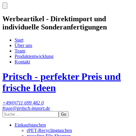
Werbeartikel - Direktimport und
individuelle Sonderanfertigungen
Start
Über uns
Team
Produktentwicklung
Kontakt
Pritsch - perfekter Preis und
frische Ideen
+49(0)711 699 482 0
frage@pritsch-import.de
Go
Einkaufstaschen
rPET-Recyclingtaschen
recycling Filz-Shopper