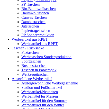
PP-Taschen
Bio-Baumwolltaschen
Baumwolltaschen
Canvas-Taschen
Bambustaschen
Jutetaschen
Papiertragetaschen
PP Sonderproduktion
Werbeartikel aus RPET
Werbeartikel aus RPET
Taschen / Rucksäcke
Filztaschen
Werbetaschen Sonderproduktion
Sporttaschen
Businesstaschen
Taschen in Papieroptik
Werkzeugtaschen
Ausgefallene Werbeartikel
Außergewöhnliche Werbegeschenke
Stadion und Fußballartikel
Werbeartikel-Neuheiten
Werbemittel für Messen
Werbeartikel für den Sommer
Werbeartikel für den Winter