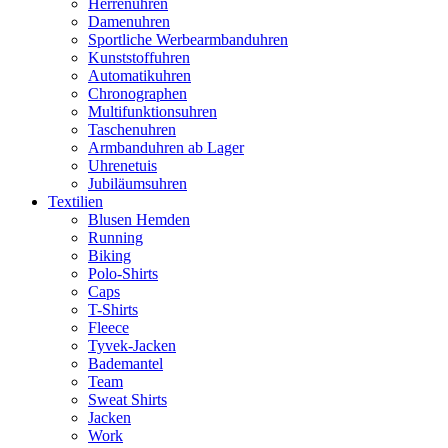
Herrenuhren
Damenuhren
Sportliche Werbearmbanduhren
Kunststoffuhren
Automatikuhren
Chronographen
Multifunktionsuhren
Taschenuhren
Armbanduhren ab Lager
Uhrenetuis
Jubiläumsuhren
Textilien
Blusen Hemden
Running
Biking
Polo-Shirts
Caps
T-Shirts
Fleece
Tyvek-Jacken
Bademantel
Team
Sweat Shirts
Jacken
Work