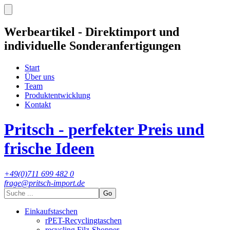
Werbeartikel - Direktimport und
individuelle Sonderanfertigungen
Start
Über uns
Team
Produktentwicklung
Kontakt
Pritsch - perfekter Preis und
frische Ideen
+49(0)711 699 482 0
frage@pritsch-import.de
Go
Einkaufstaschen
rPET-Recyclingtaschen
recycling Filz-Shopper