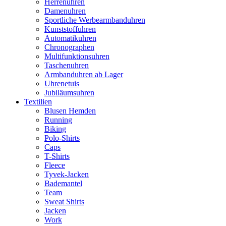
Herrenuhren
Damenuhren
Sportliche Werbearmbanduhren
Kunststoffuhren
Automatikuhren
Chronographen
Multifunktionsuhren
Taschenuhren
Armbanduhren ab Lager
Uhrenetuis
Jubiläumsuhren
Textilien
Blusen Hemden
Running
Biking
Polo-Shirts
Caps
T-Shirts
Fleece
Tyvek-Jacken
Bademantel
Team
Sweat Shirts
Jacken
Work