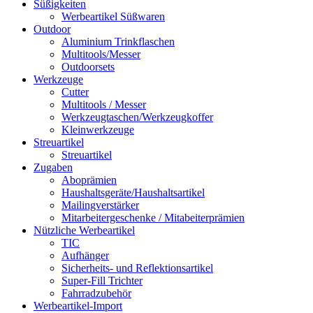
Süßigkeiten
Werbeartikel Süßwaren
Outdoor
Aluminium Trinkflaschen
Multitools/Messer
Outdoorsets
Werkzeuge
Cutter
Multitools / Messer
Werkzeugtaschen/Werkzeugkoffer
Kleinwerkzeuge
Streuartikel
Streuartikel
Zugaben
Aboprämien
Haushaltsgeräte/Haushaltsartikel
Mailingverstärker
Mitarbeitergeschenke / Mitabeiterprämien
Nützliche Werbeartikel
TIC
Aufhänger
Sicherheits- und Reflektionsartikel
Super-Fill Trichter
Fahrradzubehör
Werbeartikel-Import