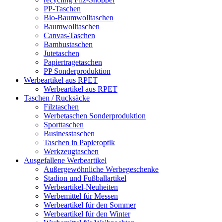
PP-Taschen
Bio-Baumwolltaschen
Baumwolltaschen
Canvas-Taschen
Bambustaschen
Jutetaschen
Papiertragetaschen
PP Sonderproduktion
Werbeartikel aus RPET
Werbeartikel aus RPET
Taschen / Rucksäcke
Filztaschen
Werbetaschen Sonderproduktion
Sporttaschen
Businesstaschen
Taschen in Papieroptik
Werkzeugtaschen
Ausgefallene Werbeartikel
Außergewöhnliche Werbegeschenke
Stadion und Fußballartikel
Werbeartikel-Neuheiten
Werbemittel für Messen
Werbeartikel für den Sommer
Werbeartikel für den Winter