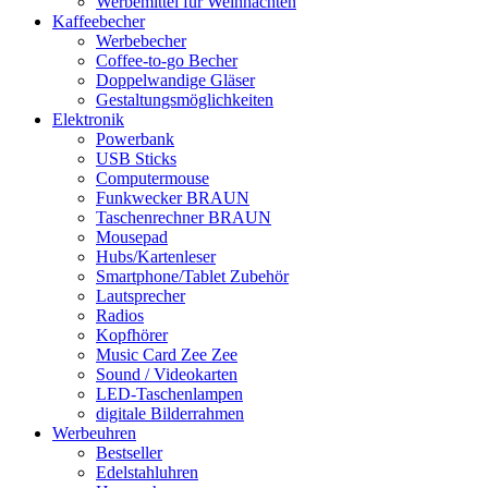
Werbemittel für Weihnachten
Kaffeebecher
Werbebecher
Coffee-to-go Becher
Doppelwandige Gläser
Gestaltungsmöglichkeiten
Elektronik
Powerbank
USB Sticks
Computermouse
Funkwecker BRAUN
Taschenrechner BRAUN
Mousepad
Hubs/Kartenleser
Smartphone/Tablet Zubehör
Lautsprecher
Radios
Kopfhörer
Music Card Zee Zee
Sound / Videokarten
LED-Taschenlampen
digitale Bilderrahmen
Werbeuhren
Bestseller
Edelstahluhren