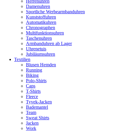
Herrenuhren
Damenuhren
Sportliche Werbearmbanduhren
Kunststoffuhren
Automatikuhren
Chronographen
Multifunktionsuhren
Taschenuhren
Armbanduhren ab Lager
Uhrenetuis
Jubiläumsuhren
Textilien
Blusen Hemden
Running
Biking
Polo-Shirts
Caps
T-Shirts
Fleece
Tyvek-Jacken
Bademantel
Team
Sweat Shirts
Jacken
Work