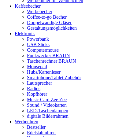
Werbemittel für Weihnachten
Kaffeebecher
Werbebecher
Coffee-to-go Becher
Doppelwandige Gläser
Gestaltungsmöglichkeiten
Elektronik
Powerbank
USB Sticks
Computermouse
Funkwecker BRAUN
Taschenrechner BRAUN
Mousepad
Hubs/Kartenleser
Smartphone/Tablet Zubehör
Lautsprecher
Radios
Kopfhörer
Music Card Zee Zee
Sound / Videokarten
LED-Taschenlampen
digitale Bilderrahmen
Werbeuhren
Bestseller
Edelstahluhren