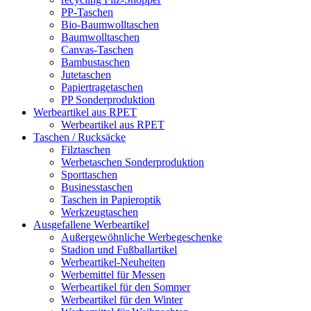
PP-Taschen
Bio-Baumwolltaschen
Baumwolltaschen
Canvas-Taschen
Bambustaschen
Jutetaschen
Papiertragetaschen
PP Sonderproduktion
Werbeartikel aus RPET
Werbeartikel aus RPET
Taschen / Rucksäcke
Filztaschen
Werbetaschen Sonderproduktion
Sporttaschen
Businesstaschen
Taschen in Papieroptik
Werkzeugtaschen
Ausgefallene Werbeartikel
Außergewöhnliche Werbegeschenke
Stadion und Fußballartikel
Werbeartikel-Neuheiten
Werbemittel für Messen
Werbeartikel für den Sommer
Werbeartikel für den Winter