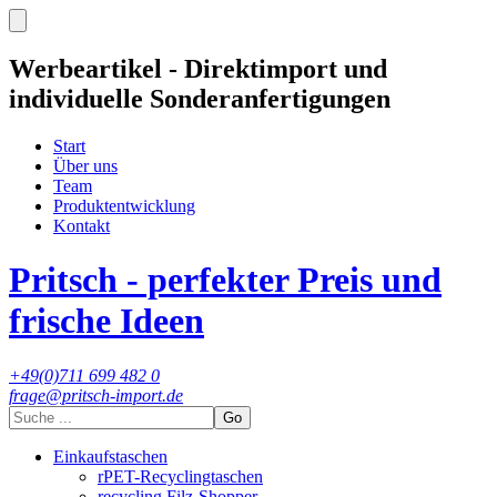
Werbeartikel - Direktimport und
individuelle Sonderanfertigungen
Start
Über uns
Team
Produktentwicklung
Kontakt
Pritsch - perfekter Preis und
frische Ideen
+49(0)711 699 482 0
frage@pritsch-import.de
Go
Einkaufstaschen
rPET-Recyclingtaschen
recycling Filz-Shopper