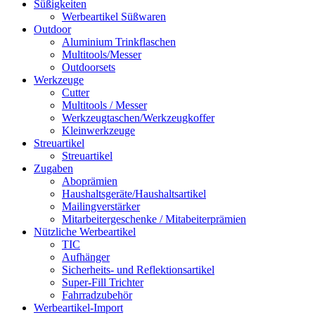
Süßigkeiten
Werbeartikel Süßwaren
Outdoor
Aluminium Trinkflaschen
Multitools/Messer
Outdoorsets
Werkzeuge
Cutter
Multitools / Messer
Werkzeugtaschen/Werkzeugkoffer
Kleinwerkzeuge
Streuartikel
Streuartikel
Zugaben
Aboprämien
Haushaltsgeräte/Haushaltsartikel
Mailingverstärker
Mitarbeitergeschenke / Mitabeiterprämien
Nützliche Werbeartikel
TIC
Aufhänger
Sicherheits- und Reflektionsartikel
Super-Fill Trichter
Fahrradzubehör
Werbeartikel-Import