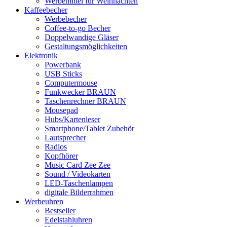
Werbemittel für Weihnachten
Kaffeebecher
Werbebecher
Coffee-to-go Becher
Doppelwandige Gläser
Gestaltungsmöglichkeiten
Elektronik
Powerbank
USB Sticks
Computermouse
Funkwecker BRAUN
Taschenrechner BRAUN
Mousepad
Hubs/Kartenleser
Smartphone/Tablet Zubehör
Lautsprecher
Radios
Kopfhörer
Music Card Zee Zee
Sound / Videokarten
LED-Taschenlampen
digitale Bilderrahmen
Werbeuhren
Bestseller
Edelstahluhren