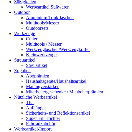
Süßigkeiten
Werbeartikel Süßwaren
Outdoor
Aluminium Trinkflaschen
Multitools/Messer
Outdoorsets
Werkzeuge
Cutter
Multitools / Messer
Werkzeugtaschen/Werkzeugkoffer
Kleinwerkzeuge
Streuartikel
Streuartikel
Zugaben
Aboprämien
Haushaltsgeräte/Haushaltsartikel
Mailingverstärker
Mitarbeitergeschenke / Mitabeiterprämien
Nützliche Werbeartikel
TIC
Aufhänger
Sicherheits- und Reflektionsartikel
Super-Fill Trichter
Fahrradzubehör
Werbeartikel-Import