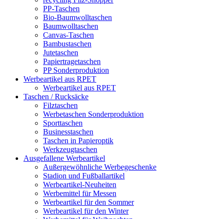
PP-Taschen
Bio-Baumwolltaschen
Baumwolltaschen
Canvas-Taschen
Bambustaschen
Jutetaschen
Papiertragetaschen
PP Sonderproduktion
Werbeartikel aus RPET
Werbeartikel aus RPET
Taschen / Rucksäcke
Filztaschen
Werbetaschen Sonderproduktion
Sporttaschen
Businesstaschen
Taschen in Papieroptik
Werkzeugtaschen
Ausgefallene Werbeartikel
Außergewöhnliche Werbegeschenke
Stadion und Fußballartikel
Werbeartikel-Neuheiten
Werbemittel für Messen
Werbeartikel für den Sommer
Werbeartikel für den Winter