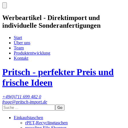
Werbeartikel - Direktimport und
individuelle Sonderanfertigungen
Start
Über uns
Team
Produktentwicklung
Kontakt
Pritsch - perfekter Preis und
frische Ideen
+49(0)711 699 482 0
frage@pritsch-import.de
Go
Einkaufstaschen
rPET-Recyclingtaschen
recycling Filz-Shopper