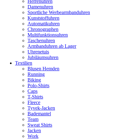
Herrenuhren
Damenuhren
Sportliche Werbearmbanduhren
Kunststoffuhren
Automatikuhren
Chronographen
Multifunktionsuhren
Taschenuhren
Armbanduhren ab Lager
Uhrenetuis
Jubiläumsuhren
Textilien
Blusen Hemden
Running
Biking
Polo-Shirts
Caps
T-Shirts
Fleece
Tyvek-Jacken
Bademantel
Team
Sweat Shirts
Jacken
Work