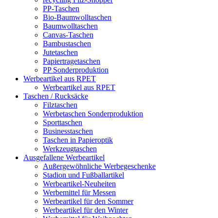
PP-Taschen
Bio-Baumwolltaschen
Baumwolltaschen
Canvas-Taschen
Bambustaschen
Jutetaschen
Papiertragetaschen
PP Sonderproduktion
Werbeartikel aus RPET
Werbeartikel aus RPET
Taschen / Rucksäcke
Filztaschen
Werbetaschen Sonderproduktion
Sporttaschen
Businesstaschen
Taschen in Papieroptik
Werkzeugtaschen
Ausgefallene Werbeartikel
Außergewöhnliche Werbegeschenke
Stadion und Fußballartikel
Werbeartikel-Neuheiten
Werbemittel für Messen
Werbeartikel für den Sommer
Werbeartikel für den Winter