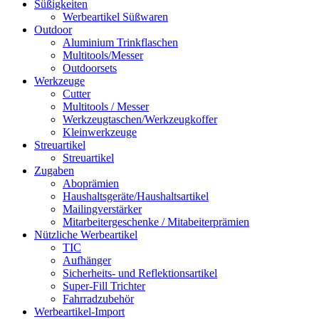
Süßigkeiten
Werbeartikel Süßwaren
Outdoor
Aluminium Trinkflaschen
Multitools/Messer
Outdoorsets
Werkzeuge
Cutter
Multitools / Messer
Werkzeugtaschen/Werkzeugkoffer
Kleinwerkzeuge
Streuartikel
Streuartikel
Zugaben
Aboprämien
Haushaltsgeräte/Haushaltsartikel
Mailingverstärker
Mitarbeitergeschenke / Mitabeiterprämien
Nützliche Werbeartikel
TIC
Aufhänger
Sicherheits- und Reflektionsartikel
Super-Fill Trichter
Fahrradzubehör
Werbeartikel-Import