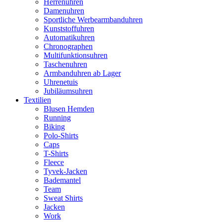
Herrenuhren
Damenuhren
Sportliche Werbearmbanduhren
Kunststoffuhren
Automatikuhren
Chronographen
Multifunktionsuhren
Taschenuhren
Armbanduhren ab Lager
Uhrenetuis
Jubiläumsuhren
Textilien
Blusen Hemden
Running
Biking
Polo-Shirts
Caps
T-Shirts
Fleece
Tyvek-Jacken
Bademantel
Team
Sweat Shirts
Jacken
Work