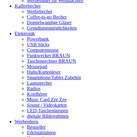
Werbemittel für Weihnachten
Kaffeebecher
Werbebecher
Coffee-to-go Becher
Doppelwandige Gläser
Gestaltungsmöglichkeiten
Elektronik
Powerbank
USB Sticks
Computermouse
Funkwecker BRAUN
Taschenrechner BRAUN
Mousepad
Hubs/Kartenleser
Smartphone/Tablet Zubehör
Lautsprecher
Radios
Kopfhörer
Music Card Zee Zee
Sound / Videokarten
LED-Taschenlampen
digitale Bilderrahmen
Werbeuhren
Bestseller
Edelstahluhren