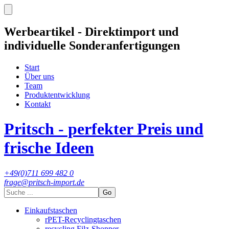
Werbeartikel - Direktimport und
individuelle Sonderanfertigungen
Start
Über uns
Team
Produktentwicklung
Kontakt
Pritsch - perfekter Preis und
frische Ideen
+49(0)711 699 482 0
frage@pritsch-import.de
Go
Einkaufstaschen
rPET-Recyclingtaschen
recycling Filz-Shopper