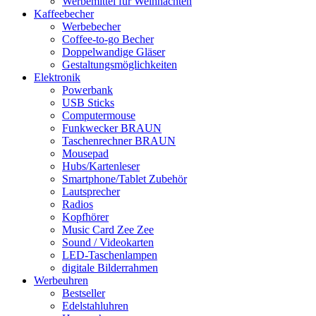
Werbemittel für Weihnachten
Kaffeebecher
Werbebecher
Coffee-to-go Becher
Doppelwandige Gläser
Gestaltungsmöglichkeiten
Elektronik
Powerbank
USB Sticks
Computermouse
Funkwecker BRAUN
Taschenrechner BRAUN
Mousepad
Hubs/Kartenleser
Smartphone/Tablet Zubehör
Lautsprecher
Radios
Kopfhörer
Music Card Zee Zee
Sound / Videokarten
LED-Taschenlampen
digitale Bilderrahmen
Werbeuhren
Bestseller
Edelstahluhren