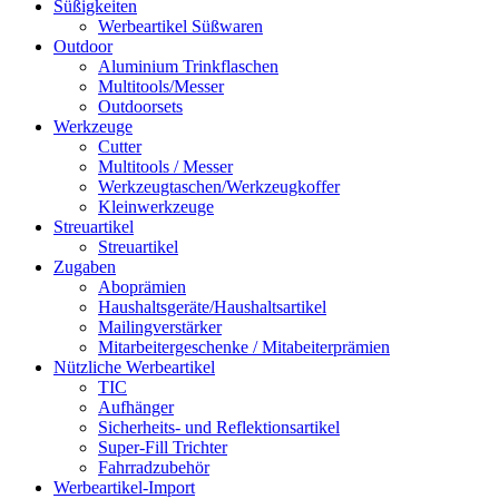
Süßigkeiten
Werbeartikel Süßwaren
Outdoor
Aluminium Trinkflaschen
Multitools/Messer
Outdoorsets
Werkzeuge
Cutter
Multitools / Messer
Werkzeugtaschen/Werkzeugkoffer
Kleinwerkzeuge
Streuartikel
Streuartikel
Zugaben
Aboprämien
Haushaltsgeräte/Haushaltsartikel
Mailingverstärker
Mitarbeitergeschenke / Mitabeiterprämien
Nützliche Werbeartikel
TIC
Aufhänger
Sicherheits- und Reflektionsartikel
Super-Fill Trichter
Fahrradzubehör
Werbeartikel-Import