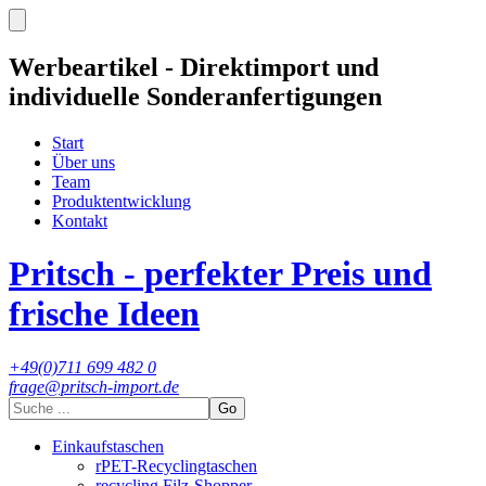
Werbeartikel - Direktimport und
individuelle Sonderanfertigungen
Start
Über uns
Team
Produktentwicklung
Kontakt
Pritsch - perfekter Preis und
frische Ideen
+49(0)711 699 482 0
frage@pritsch-import.de
Go
Einkaufstaschen
rPET-Recyclingtaschen
recycling Filz-Shopper