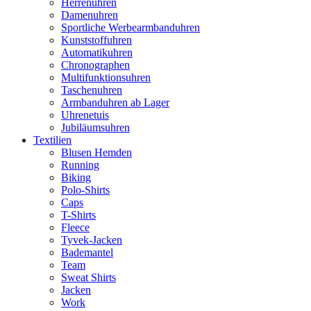
Herrenuhren
Damenuhren
Sportliche Werbearmbanduhren
Kunststoffuhren
Automatikuhren
Chronographen
Multifunktionsuhren
Taschenuhren
Armbanduhren ab Lager
Uhrenetuis
Jubiläumsuhren
Textilien
Blusen Hemden
Running
Biking
Polo-Shirts
Caps
T-Shirts
Fleece
Tyvek-Jacken
Bademantel
Team
Sweat Shirts
Jacken
Work