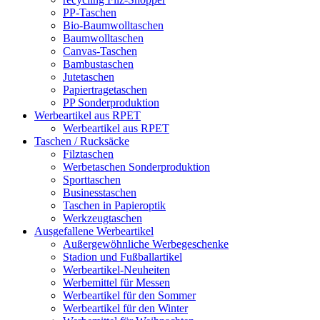
PP-Taschen
Bio-Baumwolltaschen
Baumwolltaschen
Canvas-Taschen
Bambustaschen
Jutetaschen
Papiertragetaschen
PP Sonderproduktion
Werbeartikel aus RPET
Werbeartikel aus RPET
Taschen / Rucksäcke
Filztaschen
Werbetaschen Sonderproduktion
Sporttaschen
Businesstaschen
Taschen in Papieroptik
Werkzeugtaschen
Ausgefallene Werbeartikel
Außergewöhnliche Werbegeschenke
Stadion und Fußballartikel
Werbeartikel-Neuheiten
Werbemittel für Messen
Werbeartikel für den Sommer
Werbeartikel für den Winter