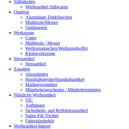
Süßigkeiten
Werbeartikel Süßwaren
Outdoor
Aluminium Trinkflaschen
Multitools/Messer
Outdoorsets
Werkzeuge
Cutter
Multitools / Messer
Werkzeugtaschen/Werkzeugkoffer
Kleinwerkzeuge
Streuartikel
Streuartikel
Zugaben
Aboprämien
Haushaltsgeräte/Haushaltsartikel
Mailingverstärker
Mitarbeitergeschenke / Mitabeiterprämien
Nützliche Werbeartikel
TIC
Aufhänger
Sicherheits- und Reflektionsartikel
Super-Fill Trichter
Fahrradzubehör
Werbeartikel-Import