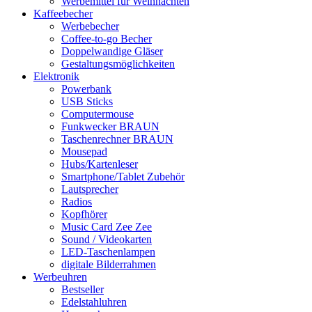
Werbemittel für Weihnachten
Kaffeebecher
Werbebecher
Coffee-to-go Becher
Doppelwandige Gläser
Gestaltungsmöglichkeiten
Elektronik
Powerbank
USB Sticks
Computermouse
Funkwecker BRAUN
Taschenrechner BRAUN
Mousepad
Hubs/Kartenleser
Smartphone/Tablet Zubehör
Lautsprecher
Radios
Kopfhörer
Music Card Zee Zee
Sound / Videokarten
LED-Taschenlampen
digitale Bilderrahmen
Werbeuhren
Bestseller
Edelstahluhren