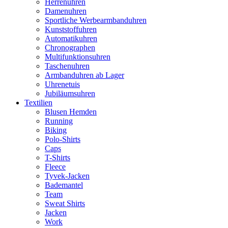
Herrenuhren
Damenuhren
Sportliche Werbearmbanduhren
Kunststoffuhren
Automatikuhren
Chronographen
Multifunktionsuhren
Taschenuhren
Armbanduhren ab Lager
Uhrenetuis
Jubiläumsuhren
Textilien
Blusen Hemden
Running
Biking
Polo-Shirts
Caps
T-Shirts
Fleece
Tyvek-Jacken
Bademantel
Team
Sweat Shirts
Jacken
Work