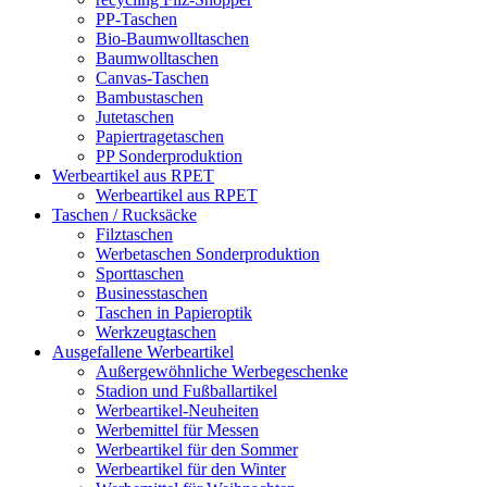
PP-Taschen
Bio-Baumwolltaschen
Baumwolltaschen
Canvas-Taschen
Bambustaschen
Jutetaschen
Papiertragetaschen
PP Sonderproduktion
Werbeartikel aus RPET
Werbeartikel aus RPET
Taschen / Rucksäcke
Filztaschen
Werbetaschen Sonderproduktion
Sporttaschen
Businesstaschen
Taschen in Papieroptik
Werkzeugtaschen
Ausgefallene Werbeartikel
Außergewöhnliche Werbegeschenke
Stadion und Fußballartikel
Werbeartikel-Neuheiten
Werbemittel für Messen
Werbeartikel für den Sommer
Werbeartikel für den Winter