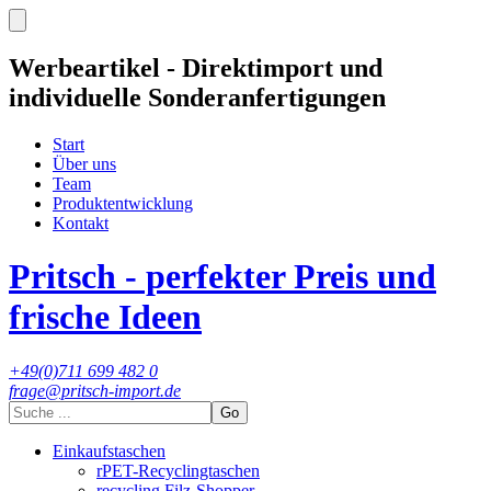
Werbeartikel - Direktimport und
individuelle Sonderanfertigungen
Start
Über uns
Team
Produktentwicklung
Kontakt
Pritsch - perfekter Preis und
frische Ideen
+49(0)711 699 482 0
frage@pritsch-import.de
Go
Einkaufstaschen
rPET-Recyclingtaschen
recycling Filz-Shopper