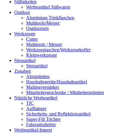
Süßigkeiten
Werbeartikel Süßwaren
Outdoor
Aluminium Trinkflaschen
Multitools/Messer
Outdoorsets
Werkzeuge
Cutter
Multitools / Messer
Werkzeugtaschen/Werkzeugkoffer
Kleinwerkzeuge
Streuartikel
Streuartikel
Zugaben
Aboprämien
Haushaltsgeräte/Haushaltsartikel
Mailingverstärker
Mitarbeitergeschenke / Mitabeiterprämien
Nützliche Werbeartikel
TIC
Aufhänger
Sicherheits- und Reflektionsartikel
Super-Fill Trichter
Fahrradzubehör
Werbeartikel-Import