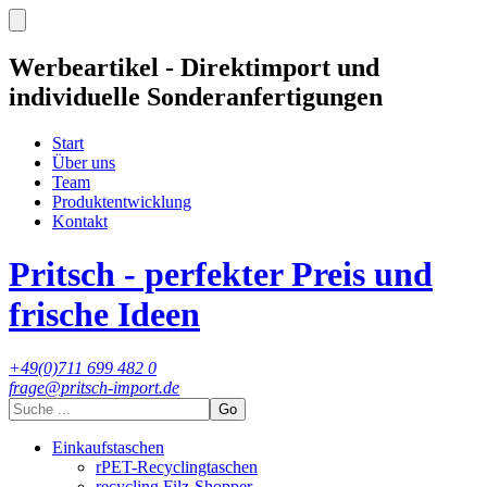
Werbeartikel - Direktimport und
individuelle Sonderanfertigungen
Start
Über uns
Team
Produktentwicklung
Kontakt
Pritsch - perfekter Preis und
frische Ideen
+49(0)711 699 482 0
frage@pritsch-import.de
Go
Einkaufstaschen
rPET-Recyclingtaschen
recycling Filz-Shopper