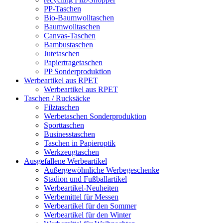
PP-Taschen
Bio-Baumwolltaschen
Baumwolltaschen
Canvas-Taschen
Bambustaschen
Jutetaschen
Papiertragetaschen
PP Sonderproduktion
Werbeartikel aus RPET
Werbeartikel aus RPET
Taschen / Rucksäcke
Filztaschen
Werbetaschen Sonderproduktion
Sporttaschen
Businesstaschen
Taschen in Papieroptik
Werkzeugtaschen
Ausgefallene Werbeartikel
Außergewöhnliche Werbegeschenke
Stadion und Fußballartikel
Werbeartikel-Neuheiten
Werbemittel für Messen
Werbeartikel für den Sommer
Werbeartikel für den Winter