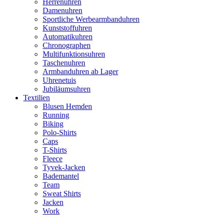
Herrenuhren
Damenuhren
Sportliche Werbearmbanduhren
Kunststoffuhren
Automatikuhren
Chronographen
Multifunktionsuhren
Taschenuhren
Armbanduhren ab Lager
Uhrenetuis
Jubiläumsuhren
Textilien
Blusen Hemden
Running
Biking
Polo-Shirts
Caps
T-Shirts
Fleece
Tyvek-Jacken
Bademantel
Team
Sweat Shirts
Jacken
Work