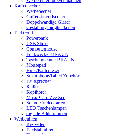
Werbemittel für Weihnachten
Kaffeebecher
Werbebecher
Coffee-to-go Becher
Doppelwandige Gläser
Gestaltungsmöglichkeiten
Elektronik
Powerbank
USB Sticks
Computermouse
Funkwecker BRAUN
Taschenrechner BRAUN
Mousepad
Hubs/Kartenleser
Smartphone/Tablet Zubehör
Lautsprecher
Radios
Kopfhörer
Music Card Zee Zee
Sound / Videokarten
LED-Taschenlampen
digitale Bilderrahmen
Werbeuhren
Bestseller
Edelstahluhren