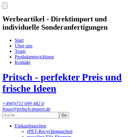
Werbeartikel - Direktimport und
individuelle Sonderanfertigungen
Start
Über uns
Team
Produktentwicklung
Kontakt
Pritsch - perfekter Preis und
frische Ideen
+49(0)711 699 482 0
frage@pritsch-import.de
Go
Einkaufstaschen
rPET-Recyclingtaschen
recycling Filz-Shopper