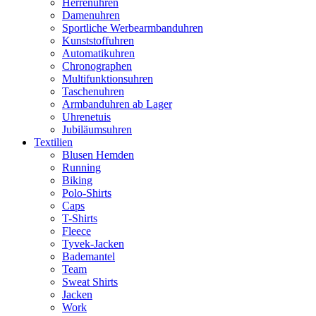
Herrenuhren
Damenuhren
Sportliche Werbearmbanduhren
Kunststoffuhren
Automatikuhren
Chronographen
Multifunktionsuhren
Taschenuhren
Armbanduhren ab Lager
Uhrenetuis
Jubiläumsuhren
Textilien
Blusen Hemden
Running
Biking
Polo-Shirts
Caps
T-Shirts
Fleece
Tyvek-Jacken
Bademantel
Team
Sweat Shirts
Jacken
Work