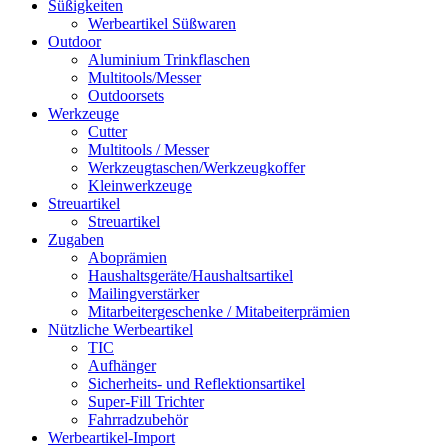
Süßigkeiten
Werbeartikel Süßwaren
Outdoor
Aluminium Trinkflaschen
Multitools/Messer
Outdoorsets
Werkzeuge
Cutter
Multitools / Messer
Werkzeugtaschen/Werkzeugkoffer
Kleinwerkzeuge
Streuartikel
Streuartikel
Zugaben
Aboprämien
Haushaltsgeräte/Haushaltsartikel
Mailingverstärker
Mitarbeitergeschenke / Mitabeiterprämien
Nützliche Werbeartikel
TIC
Aufhänger
Sicherheits- und Reflektionsartikel
Super-Fill Trichter
Fahrradzubehör
Werbeartikel-Import