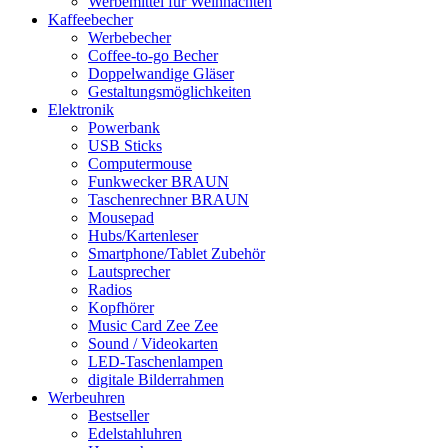
Werbemittel für Weihnachten
Kaffeebecher
Werbebecher
Coffee-to-go Becher
Doppelwandige Gläser
Gestaltungsmöglichkeiten
Elektronik
Powerbank
USB Sticks
Computermouse
Funkwecker BRAUN
Taschenrechner BRAUN
Mousepad
Hubs/Kartenleser
Smartphone/Tablet Zubehör
Lautsprecher
Radios
Kopfhörer
Music Card Zee Zee
Sound / Videokarten
LED-Taschenlampen
digitale Bilderrahmen
Werbeuhren
Bestseller
Edelstahluhren