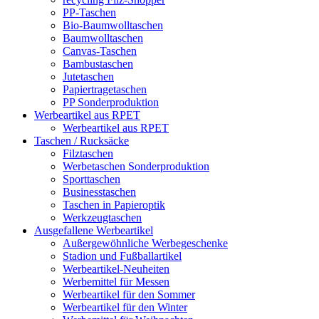
PP-Taschen
Bio-Baumwolltaschen
Baumwolltaschen
Canvas-Taschen
Bambustaschen
Jutetaschen
Papiertragetaschen
PP Sonderproduktion
Werbeartikel aus RPET
Werbeartikel aus RPET
Taschen / Rucksäcke
Filztaschen
Werbetaschen Sonderproduktion
Sporttaschen
Businesstaschen
Taschen in Papieroptik
Werkzeugtaschen
Ausgefallene Werbeartikel
Außergewöhnliche Werbegeschenke
Stadion und Fußballartikel
Werbeartikel-Neuheiten
Werbemittel für Messen
Werbeartikel für den Sommer
Werbeartikel für den Winter