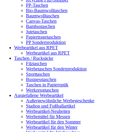
PP-Taschen
Bio-Baumwolltaschen
Baumwolltaschen
Canvas-Taschen
Bambustaschen
Jutetaschen
Papiertragetaschen
PP Sonderproduktion
Werbeartikel aus RPET
Werbeartikel aus RPET
Taschen / Rucksäcke
Filztaschen
Werbetaschen Sonderproduktion
Sporttaschen
Businesstaschen
Taschen in Papieroptik
Werkzeugtaschen
Ausgefallene Werbeartikel
Außergewöhnliche Werbegeschenke
Stadion und Fußballartikel
Werbeartikel-Neuheiten
Werbemittel für Messen
Werbeartikel für den Sommer
Werbeartikel für den Winter