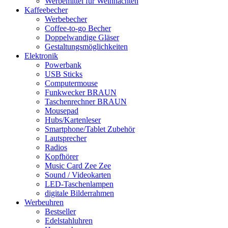
Werbemittel für Weihnachten
Kaffeebecher
Werbebecher
Coffee-to-go Becher
Doppelwandige Gläser
Gestaltungsmöglichkeiten
Elektronik
Powerbank
USB Sticks
Computermouse
Funkwecker BRAUN
Taschenrechner BRAUN
Mousepad
Hubs/Kartenleser
Smartphone/Tablet Zubehör
Lautsprecher
Radios
Kopfhörer
Music Card Zee Zee
Sound / Videokarten
LED-Taschenlampen
digitale Bilderrahmen
Werbeuhren
Bestseller
Edelstahluhren