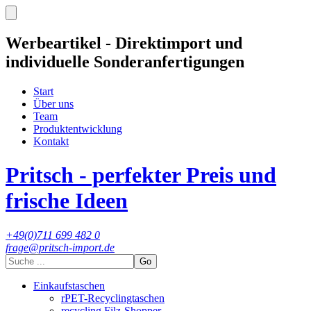
Werbeartikel - Direktimport und
individuelle Sonderanfertigungen
Start
Über uns
Team
Produktentwicklung
Kontakt
Pritsch - perfekter Preis und
frische Ideen
+49(0)711 699 482 0
frage@pritsch-import.de
Go
Einkaufstaschen
rPET-Recyclingtaschen
recycling Filz-Shopper