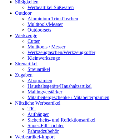
Süßigkeiten
Werbeartikel Süßwaren
Outdoor
Aluminium Trinkflaschen
Multitools/Messer
Outdoorsets
Werkzeuge
Cutter
Multitools / Messer
Werkzeugtaschen/Werkzeugkoffer
Kleinwerkzeuge
Streuartikel
Streuartikel
Zugaben
Aboprämien
Haushaltsgeräte/Haushaltsartikel
Mailingverstärker
Mitarbeitergeschenke / Mitabeiterprämien
Nützliche Werbeartikel
TIC
Aufhänger
Sicherheits- und Reflektionsartikel
Super-Fill Trichter
Fahrradzubehör
Werbeartikel-Import