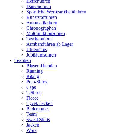
Herrenuhren
Damenuhren
Sportliche Werbearmbanduhren
Kunststoffuhren
Automatikuhren
Chronographen
Multifunktionsuhren
Taschenuhren
Armbanduhren ab Lager
Uhrenetuis
Jubiläumsuhren
Textilien
Blusen Hemden
Running
Biking
Polo-Shirts
Caps
T-Shirts
Fleece
Tyvek-Jacken
Bademantel
Team
Sweat Shirts
Jacken
Work