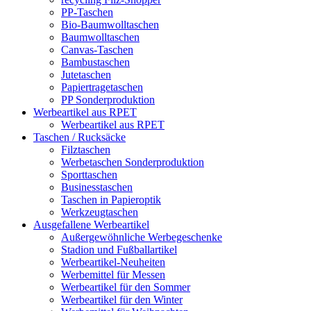
PP-Taschen
Bio-Baumwolltaschen
Baumwolltaschen
Canvas-Taschen
Bambustaschen
Jutetaschen
Papiertragetaschen
PP Sonderproduktion
Werbeartikel aus RPET
Werbeartikel aus RPET
Taschen / Rucksäcke
Filztaschen
Werbetaschen Sonderproduktion
Sporttaschen
Businesstaschen
Taschen in Papieroptik
Werkzeugtaschen
Ausgefallene Werbeartikel
Außergewöhnliche Werbegeschenke
Stadion und Fußballartikel
Werbeartikel-Neuheiten
Werbemittel für Messen
Werbeartikel für den Sommer
Werbeartikel für den Winter