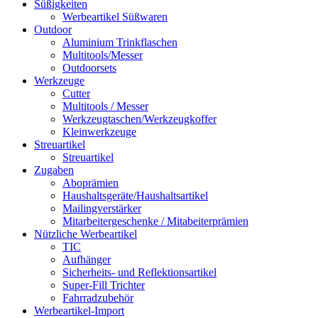
Süßigkeiten
Werbeartikel Süßwaren
Outdoor
Aluminium Trinkflaschen
Multitools/Messer
Outdoorsets
Werkzeuge
Cutter
Multitools / Messer
Werkzeugtaschen/Werkzeugkoffer
Kleinwerkzeuge
Streuartikel
Streuartikel
Zugaben
Aboprämien
Haushaltsgeräte/Haushaltsartikel
Mailingverstärker
Mitarbeitergeschenke / Mitabeiterprämien
Nützliche Werbeartikel
TIC
Aufhänger
Sicherheits- und Reflektionsartikel
Super-Fill Trichter
Fahrradzubehör
Werbeartikel-Import