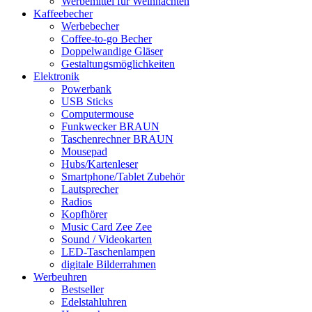
Werbemittel für Weihnachten
Kaffeebecher
Werbebecher
Coffee-to-go Becher
Doppelwandige Gläser
Gestaltungsmöglichkeiten
Elektronik
Powerbank
USB Sticks
Computermouse
Funkwecker BRAUN
Taschenrechner BRAUN
Mousepad
Hubs/Kartenleser
Smartphone/Tablet Zubehör
Lautsprecher
Radios
Kopfhörer
Music Card Zee Zee
Sound / Videokarten
LED-Taschenlampen
digitale Bilderrahmen
Werbeuhren
Bestseller
Edelstahluhren