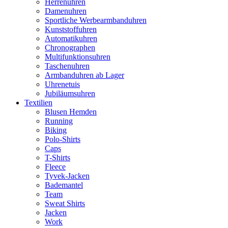
Herrenuhren
Damenuhren
Sportliche Werbearmbanduhren
Kunststoffuhren
Automatikuhren
Chronographen
Multifunktionsuhren
Taschenuhren
Armbanduhren ab Lager
Uhrenetuis
Jubiläumsuhren
Textilien
Blusen Hemden
Running
Biking
Polo-Shirts
Caps
T-Shirts
Fleece
Tyvek-Jacken
Bademantel
Team
Sweat Shirts
Jacken
Work