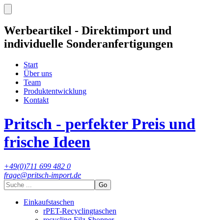
Werbeartikel - Direktimport und
individuelle Sonderanfertigungen
Start
Über uns
Team
Produktentwicklung
Kontakt
Pritsch - perfekter Preis und
frische Ideen
+49(0)711 699 482 0
frage@pritsch-import.de
Go
Einkaufstaschen
rPET-Recyclingtaschen
recycling Filz-Shopper