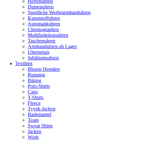
Herrenuhren
Damenuhren
Sportliche Werbearmbanduhren
Kunststoffuhren
Automatikuhren
Chronographen
Multifunktionsuhren
Taschenuhren
Armbanduhren ab Lager
Uhrenetuis
Jubiläumsuhren
Textilien
Blusen Hemden
Running
Biking
Polo-Shirts
Caps
T-Shirts
Fleece
Tyvek-Jacken
Bademantel
Team
Sweat Shirts
Jacken
Work