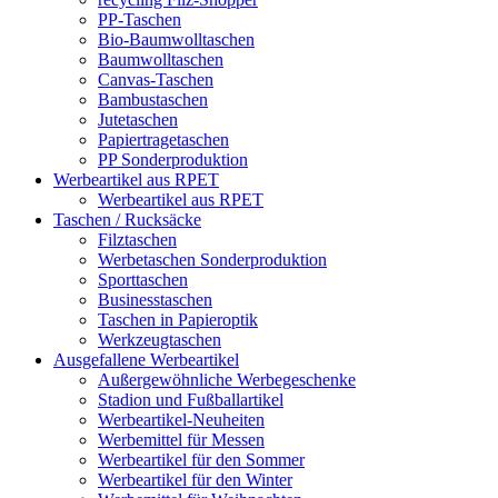
PP-Taschen
Bio-Baumwolltaschen
Baumwolltaschen
Canvas-Taschen
Bambustaschen
Jutetaschen
Papiertragetaschen
PP Sonderproduktion
Werbeartikel aus RPET
Werbeartikel aus RPET
Taschen / Rucksäcke
Filztaschen
Werbetaschen Sonderproduktion
Sporttaschen
Businesstaschen
Taschen in Papieroptik
Werkzeugtaschen
Ausgefallene Werbeartikel
Außergewöhnliche Werbegeschenke
Stadion und Fußballartikel
Werbeartikel-Neuheiten
Werbemittel für Messen
Werbeartikel für den Sommer
Werbeartikel für den Winter