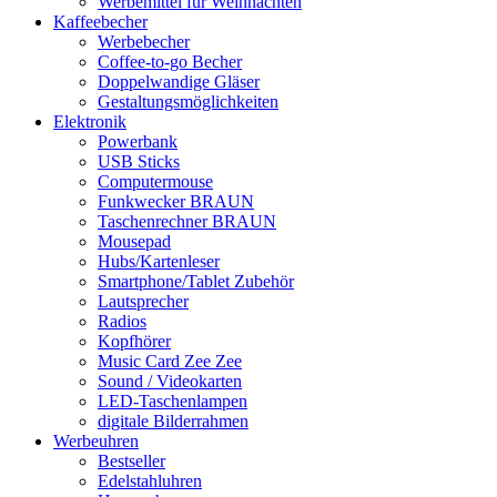
Werbemittel für Weihnachten
Kaffeebecher
Werbebecher
Coffee-to-go Becher
Doppelwandige Gläser
Gestaltungsmöglichkeiten
Elektronik
Powerbank
USB Sticks
Computermouse
Funkwecker BRAUN
Taschenrechner BRAUN
Mousepad
Hubs/Kartenleser
Smartphone/Tablet Zubehör
Lautsprecher
Radios
Kopfhörer
Music Card Zee Zee
Sound / Videokarten
LED-Taschenlampen
digitale Bilderrahmen
Werbeuhren
Bestseller
Edelstahluhren