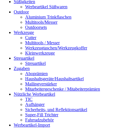
Süßigkeiten
Werbeartikel Süßwaren
Outdoor
Aluminium Trinkflaschen
Multitools/Messer
Outdoorsets
Werkzeuge
Cutter
Multitools / Messer
Werkzeugtaschen/Werkzeugkoffer
Kleinwerkzeuge
Streuartikel
Streuartikel
Zugaben
Aboprämien
Haushaltsgeräte/Haushaltsartikel
Mailingverstärker
Mitarbeitergeschenke / Mitabeiterprämien
Nützliche Werbeartikel
TIC
Aufhänger
Sicherheits- und Reflektionsartikel
Super-Fill Trichter
Fahrradzubehör
Werbeartikel-Import