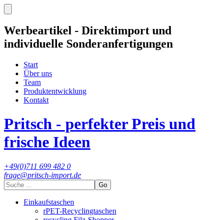
Werbeartikel - Direktimport und
individuelle Sonderanfertigungen
Start
Über uns
Team
Produktentwicklung
Kontakt
Pritsch - perfekter Preis und
frische Ideen
+49(0)711 699 482 0
frage@pritsch-import.de
Go
Einkaufstaschen
rPET-Recyclingtaschen
recycling Filz-Shopper