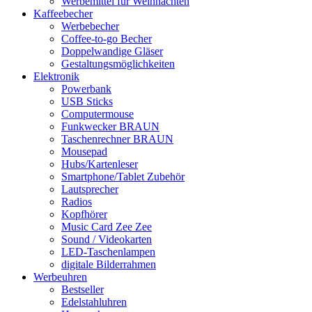
Werbemittel für Weihnachten
Kaffeebecher
Werbebecher
Coffee-to-go Becher
Doppelwandige Gläser
Gestaltungsmöglichkeiten
Elektronik
Powerbank
USB Sticks
Computermouse
Funkwecker BRAUN
Taschenrechner BRAUN
Mousepad
Hubs/Kartenleser
Smartphone/Tablet Zubehör
Lautsprecher
Radios
Kopfhörer
Music Card Zee Zee
Sound / Videokarten
LED-Taschenlampen
digitale Bilderrahmen
Werbeuhren
Bestseller
Edelstahluhren