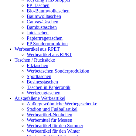
PP-Taschen
Bio-Baumwolltaschen
Baumwolltaschen
Canvas-Taschen
Bambustaschen
Jutetaschen
Papiertragetaschen
PP Sonderproduktion
Werbeartikel aus RPET
Werbeartikel aus RPET
Taschen / Rucksäcke
Filztaschen
Werbetaschen Sonderproduktion
Sporttaschen
Businesstaschen
Taschen in Papieroptik
Werkzeugtaschen
Ausgefallene Werbeartikel
Außergewöhnliche Werbegeschenke
Stadion und Fußballartikel
Werbeartikel-Neuheiten
Werbemittel für Messen
Werbeartikel für den Sommer
Werbeartikel für den Winter