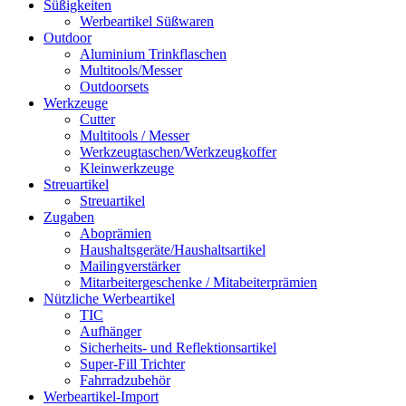
Süßigkeiten
Werbeartikel Süßwaren
Outdoor
Aluminium Trinkflaschen
Multitools/Messer
Outdoorsets
Werkzeuge
Cutter
Multitools / Messer
Werkzeugtaschen/Werkzeugkoffer
Kleinwerkzeuge
Streuartikel
Streuartikel
Zugaben
Aboprämien
Haushaltsgeräte/Haushaltsartikel
Mailingverstärker
Mitarbeitergeschenke / Mitabeiterprämien
Nützliche Werbeartikel
TIC
Aufhänger
Sicherheits- und Reflektionsartikel
Super-Fill Trichter
Fahrradzubehör
Werbeartikel-Import