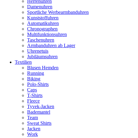
Herrenuhren
Damenuhren
Sportliche Werbearmbanduhren
Kunststoffuhren
Automatikuhren
Chronographen
Multifunktionsuhren
Taschenuhren
Armbanduhren ab Lager
Uhrenetuis
Jubiläumsuhren
Textilien
Blusen Hemden
Running
Biking
Polo-Shirts
Caps
T-Shirts
Fleece
Tyvek-Jacken
Bademantel
Team
Sweat Shirts
Jacken
Work