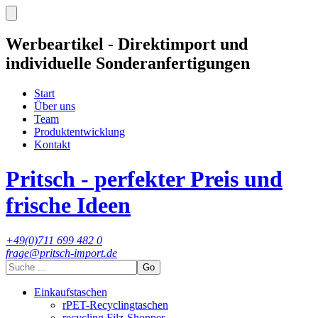
Werbeartikel - Direktimport und
individuelle Sonderanfertigungen
Start
Über uns
Team
Produktentwicklung
Kontakt
Pritsch - perfekter Preis und
frische Ideen
+49(0)711 699 482 0
frage@pritsch-import.de
Go
Einkaufstaschen
rPET-Recyclingtaschen
recycling Filz-Shopper