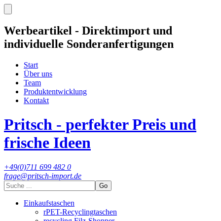
Werbeartikel - Direktimport und
individuelle Sonderanfertigungen
Start
Über uns
Team
Produktentwicklung
Kontakt
Pritsch - perfekter Preis und
frische Ideen
+49(0)711 699 482 0
frage@pritsch-import.de
Go
Einkaufstaschen
rPET-Recyclingtaschen
recycling Filz-Shopper