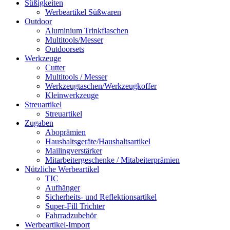
Süßigkeiten
Werbeartikel Süßwaren
Outdoor
Aluminium Trinkflaschen
Multitools/Messer
Outdoorsets
Werkzeuge
Cutter
Multitools / Messer
Werkzeugtaschen/Werkzeugkoffer
Kleinwerkzeuge
Streuartikel
Streuartikel
Zugaben
Aboprämien
Haushaltsgeräte/Haushaltsartikel
Mailingverstärker
Mitarbeitergeschenke / Mitabeiterprämien
Nützliche Werbeartikel
TIC
Aufhänger
Sicherheits- und Reflektionsartikel
Super-Fill Trichter
Fahrradzubehör
Werbeartikel-Import