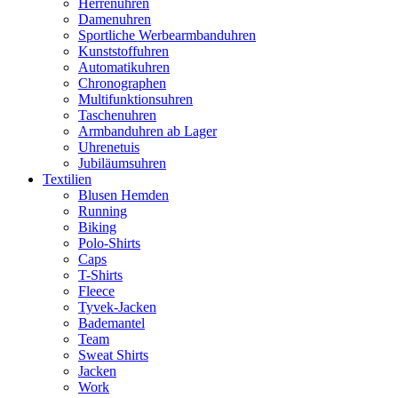
Herrenuhren
Damenuhren
Sportliche Werbearmbanduhren
Kunststoffuhren
Automatikuhren
Chronographen
Multifunktionsuhren
Taschenuhren
Armbanduhren ab Lager
Uhrenetuis
Jubiläumsuhren
Textilien
Blusen Hemden
Running
Biking
Polo-Shirts
Caps
T-Shirts
Fleece
Tyvek-Jacken
Bademantel
Team
Sweat Shirts
Jacken
Work