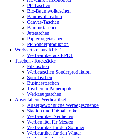
PP-Taschen
Bio-Baumwolltaschen
Baumwolltaschen
Canvas-Taschen
Bambustaschen
Jutetaschen
Papiertragetaschen
PP Sonderproduktion
Werbeartikel aus RPET
Werbeartikel aus RPET
Taschen / Rucksäcke
Filztaschen
Werbetaschen Sonderproduktion
Sporttaschen
Businesstaschen
Taschen in Papieroptik
Werkzeugtaschen
Ausgefallene Werbeartikel
Außergewöhnliche Werbegeschenke
Stadion und Fußballartikel
Werbeartikel-Neuheiten
Werbemittel für Messen
Werbeartikel für den Sommer
Werbeartikel für den Winter