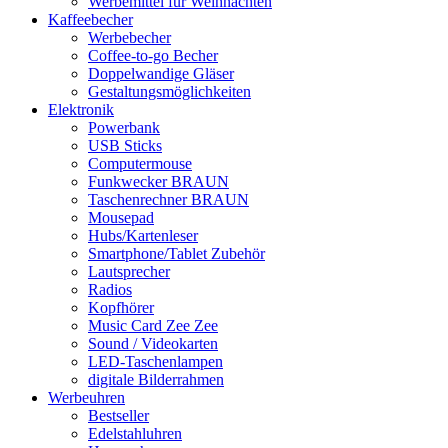
Werbemittel für Weihnachten
Kaffeebecher
Werbebecher
Coffee-to-go Becher
Doppelwandige Gläser
Gestaltungsmöglichkeiten
Elektronik
Powerbank
USB Sticks
Computermouse
Funkwecker BRAUN
Taschenrechner BRAUN
Mousepad
Hubs/Kartenleser
Smartphone/Tablet Zubehör
Lautsprecher
Radios
Kopfhörer
Music Card Zee Zee
Sound / Videokarten
LED-Taschenlampen
digitale Bilderrahmen
Werbeuhren
Bestseller
Edelstahluhren