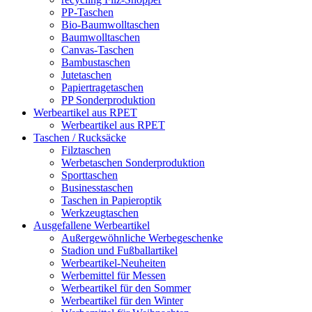
PP-Taschen
Bio-Baumwolltaschen
Baumwolltaschen
Canvas-Taschen
Bambustaschen
Jutetaschen
Papiertragetaschen
PP Sonderproduktion
Werbeartikel aus RPET
Werbeartikel aus RPET
Taschen / Rucksäcke
Filztaschen
Werbetaschen Sonderproduktion
Sporttaschen
Businesstaschen
Taschen in Papieroptik
Werkzeugtaschen
Ausgefallene Werbeartikel
Außergewöhnliche Werbegeschenke
Stadion und Fußballartikel
Werbeartikel-Neuheiten
Werbemittel für Messen
Werbeartikel für den Sommer
Werbeartikel für den Winter