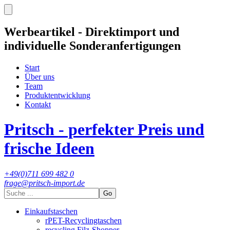
Werbeartikel - Direktimport und
individuelle Sonderanfertigungen
Start
Über uns
Team
Produktentwicklung
Kontakt
Pritsch - perfekter Preis und
frische Ideen
+49(0)711 699 482 0
frage@pritsch-import.de
Go
Einkaufstaschen
rPET-Recyclingtaschen
recycling Filz-Shopper