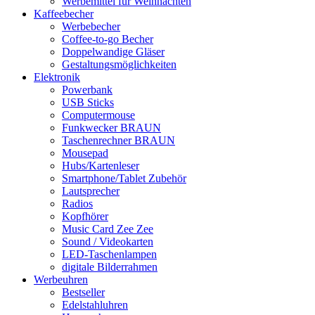
Werbemittel für Weihnachten
Kaffeebecher
Werbebecher
Coffee-to-go Becher
Doppelwandige Gläser
Gestaltungsmöglichkeiten
Elektronik
Powerbank
USB Sticks
Computermouse
Funkwecker BRAUN
Taschenrechner BRAUN
Mousepad
Hubs/Kartenleser
Smartphone/Tablet Zubehör
Lautsprecher
Radios
Kopfhörer
Music Card Zee Zee
Sound / Videokarten
LED-Taschenlampen
digitale Bilderrahmen
Werbeuhren
Bestseller
Edelstahluhren