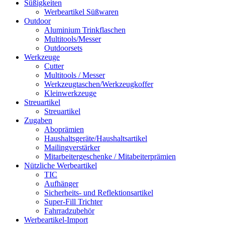
Süßigkeiten
Werbeartikel Süßwaren
Outdoor
Aluminium Trinkflaschen
Multitools/Messer
Outdoorsets
Werkzeuge
Cutter
Multitools / Messer
Werkzeugtaschen/Werkzeugkoffer
Kleinwerkzeuge
Streuartikel
Streuartikel
Zugaben
Aboprämien
Haushaltsgeräte/Haushaltsartikel
Mailingverstärker
Mitarbeitergeschenke / Mitabeiterprämien
Nützliche Werbeartikel
TIC
Aufhänger
Sicherheits- und Reflektionsartikel
Super-Fill Trichter
Fahrradzubehör
Werbeartikel-Import