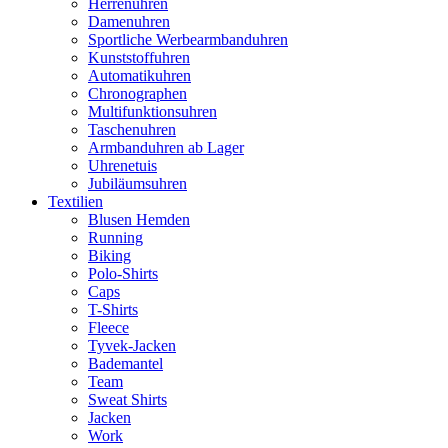
Herrenuhren
Damenuhren
Sportliche Werbearmbanduhren
Kunststoffuhren
Automatikuhren
Chronographen
Multifunktionsuhren
Taschenuhren
Armbanduhren ab Lager
Uhrenetuis
Jubiläumsuhren
Textilien
Blusen Hemden
Running
Biking
Polo-Shirts
Caps
T-Shirts
Fleece
Tyvek-Jacken
Bademantel
Team
Sweat Shirts
Jacken
Work