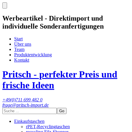
Werbeartikel - Direktimport und
individuelle Sonderanfertigungen
Start
Über uns
Team
Produktentwicklung
Kontakt
Pritsch - perfekter Preis und
frische Ideen
+49(0)711 699 482 0
frage@pritsch-import.de
Go
Einkaufstaschen
rPET-Recyclingtaschen
recycling Filz-Shopper