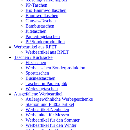
PP-Taschen
Bio-Baumwolltaschen
Baumwolltaschen
Canvas-Taschen
Bambustaschen
Jutetaschen
Papiertragetaschen
PP Sonderproduktion
Werbeartikel aus RPET
Werbeartikel aus RPET
Taschen / Rucksäcke
Filztaschen
Werbetaschen Sonderproduktion
Sporttaschen
Businesstaschen
Taschen in Papieroptik
Werkzeugtaschen
Ausgefallene Werbeartikel
Außergewöhnliche Werbegeschenke
Stadion und Fußballartikel
Werbeartikel-Neuheiten
Werbemittel für Messen
Werbeartikel für den Sommer
Werbeartikel für den Winter