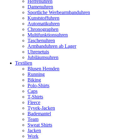
Herrenuhren
Damenuhren
Sportliche Werbearmbanduhren
Kunststoffuhren
Automatikuhren
Chronographen
Multifunktionsuhren
Taschenuhren
Armbanduhren ab Lager
Uhrenetuis
Jubiläumsuhren
Textilien
Blusen Hemden
Running
Biking
Polo-Shirts
Caps
T-Shirts
Fleece
Tyvek-Jacken
Bademantel
Team
Sweat Shirts
Jacken
Work