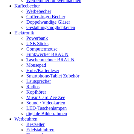
Werbemittel für Weihnachten
Kaffeebecher
Werbebecher
Coffee-to-go Becher
Doppelwandige Gläser
Gestaltungsmöglichkeiten
Elektronik
Powerbank
USB Sticks
Computermouse
Funkwecker BRAUN
Taschenrechner BRAUN
Mousepad
Hubs/Kartenleser
Smartphone/Tablet Zubehör
Lautsprecher
Radios
Kopfhörer
Music Card Zee Zee
Sound / Videokarten
LED-Taschenlampen
digitale Bilderrahmen
Werbeuhren
Bestseller
Edelstahluhren