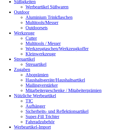
Süßigkeiten
Werbeartikel Süßwaren
Outdoor
Aluminium Trinkflaschen
Multitools/Messer
Outdoorsets
Werkzeuge
Cutter
Multitools / Messer
Werkzeugtaschen/Werkzeugkoffer
Kleinwerkzeuge
Streuartikel
Streuartikel
Zugaben
Aboprämien
Haushaltsgeräte/Haushaltsartikel
Mailingverstärker
Mitarbeitergeschenke / Mitabeiterprämien
Nützliche Werbeartikel
TIC
Aufhänger
Sicherheits- und Reflektionsartikel
Super-Fill Trichter
Fahrradzubehör
Werbeartikel-Import