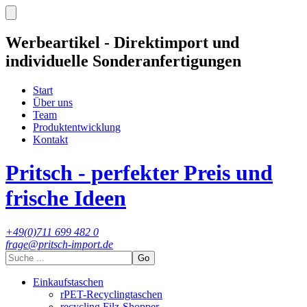
Werbeartikel - Direktimport und
individuelle Sonderanfertigungen
Start
Über uns
Team
Produktentwicklung
Kontakt
Pritsch - perfekter Preis und
frische Ideen
+49(0)711 699 482 0
frage@pritsch-import.de
Go
Einkaufstaschen
rPET-Recyclingtaschen
recycling Filz-Shopper