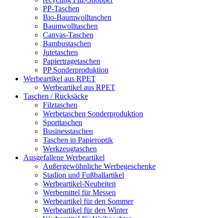
PP-Taschen
Bio-Baumwolltaschen
Baumwolltaschen
Canvas-Taschen
Bambustaschen
Jutetaschen
Papiertragetaschen
PP Sonderproduktion
Werbeartikel aus RPET
Werbeartikel aus RPET
Taschen / Rucksäcke
Filztaschen
Werbetaschen Sonderproduktion
Sporttaschen
Businesstaschen
Taschen in Papieroptik
Werkzeugtaschen
Ausgefallene Werbeartikel
Außergewöhnliche Werbegeschenke
Stadion und Fußballartikel
Werbeartikel-Neuheiten
Werbemittel für Messen
Werbeartikel für den Sommer
Werbeartikel für den Winter