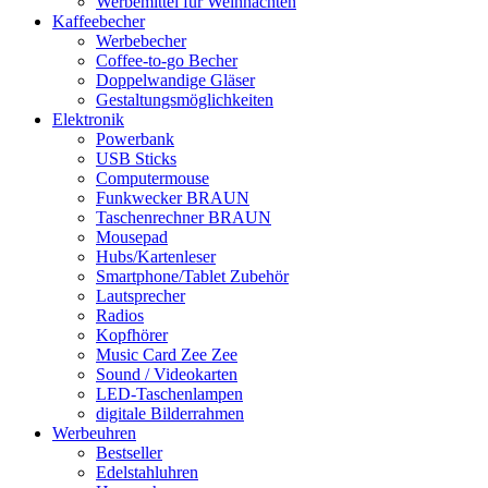
Werbemittel für Weihnachten
Kaffeebecher
Werbebecher
Coffee-to-go Becher
Doppelwandige Gläser
Gestaltungsmöglichkeiten
Elektronik
Powerbank
USB Sticks
Computermouse
Funkwecker BRAUN
Taschenrechner BRAUN
Mousepad
Hubs/Kartenleser
Smartphone/Tablet Zubehör
Lautsprecher
Radios
Kopfhörer
Music Card Zee Zee
Sound / Videokarten
LED-Taschenlampen
digitale Bilderrahmen
Werbeuhren
Bestseller
Edelstahluhren