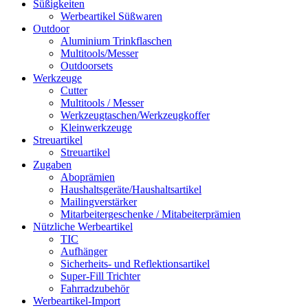
Süßigkeiten
Werbeartikel Süßwaren
Outdoor
Aluminium Trinkflaschen
Multitools/Messer
Outdoorsets
Werkzeuge
Cutter
Multitools / Messer
Werkzeugtaschen/Werkzeugkoffer
Kleinwerkzeuge
Streuartikel
Streuartikel
Zugaben
Aboprämien
Haushaltsgeräte/Haushaltsartikel
Mailingverstärker
Mitarbeitergeschenke / Mitabeiterprämien
Nützliche Werbeartikel
TIC
Aufhänger
Sicherheits- und Reflektionsartikel
Super-Fill Trichter
Fahrradzubehör
Werbeartikel-Import