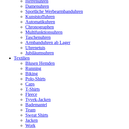
Herrenuhren
Damenuhren
Sportliche Werbearmbanduhren
Kunststoffuhren
Automatikuhren
Chronographen
Multifunktionsuhren
Taschenuhren
Armbanduhren ab Lager
Uhrenetuis
Jubiläumsuhren
Textilien
Blusen Hemden
Running
Biking
Polo-Shirts
Caps
T-Shirts
Fleece
Tyvek-Jacken
Bademantel
Team
Sweat Shirts
Jacken
Work