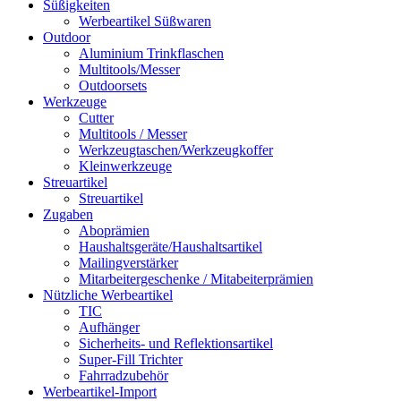
Süßigkeiten
Werbeartikel Süßwaren
Outdoor
Aluminium Trinkflaschen
Multitools/Messer
Outdoorsets
Werkzeuge
Cutter
Multitools / Messer
Werkzeugtaschen/Werkzeugkoffer
Kleinwerkzeuge
Streuartikel
Streuartikel
Zugaben
Aboprämien
Haushaltsgeräte/Haushaltsartikel
Mailingverstärker
Mitarbeitergeschenke / Mitabeiterprämien
Nützliche Werbeartikel
TIC
Aufhänger
Sicherheits- und Reflektionsartikel
Super-Fill Trichter
Fahrradzubehör
Werbeartikel-Import