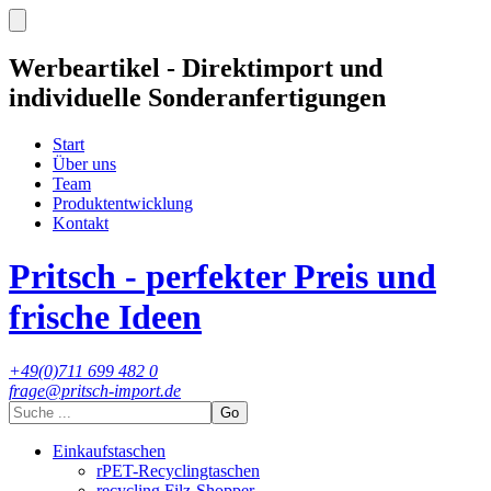
Werbeartikel - Direktimport und
individuelle Sonderanfertigungen
Start
Über uns
Team
Produktentwicklung
Kontakt
Pritsch - perfekter Preis und
frische Ideen
+49(0)711 699 482 0
frage@pritsch-import.de
Go
Einkaufstaschen
rPET-Recyclingtaschen
recycling Filz-Shopper