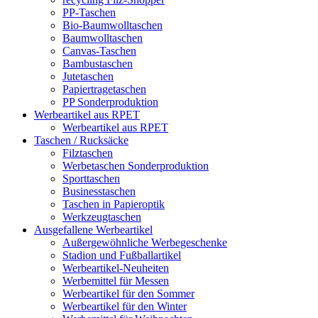
PP-Taschen
Bio-Baumwolltaschen
Baumwolltaschen
Canvas-Taschen
Bambustaschen
Jutetaschen
Papiertragetaschen
PP Sonderproduktion
Werbeartikel aus RPET
Werbeartikel aus RPET
Taschen / Rucksäcke
Filztaschen
Werbetaschen Sonderproduktion
Sporttaschen
Businesstaschen
Taschen in Papieroptik
Werkzeugtaschen
Ausgefallene Werbeartikel
Außergewöhnliche Werbegeschenke
Stadion und Fußballartikel
Werbeartikel-Neuheiten
Werbemittel für Messen
Werbeartikel für den Sommer
Werbeartikel für den Winter