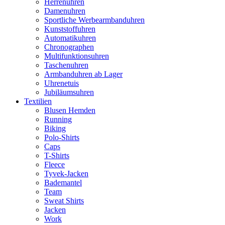
Herrenuhren
Damenuhren
Sportliche Werbearmbanduhren
Kunststoffuhren
Automatikuhren
Chronographen
Multifunktionsuhren
Taschenuhren
Armbanduhren ab Lager
Uhrenetuis
Jubiläumsuhren
Textilien
Blusen Hemden
Running
Biking
Polo-Shirts
Caps
T-Shirts
Fleece
Tyvek-Jacken
Bademantel
Team
Sweat Shirts
Jacken
Work