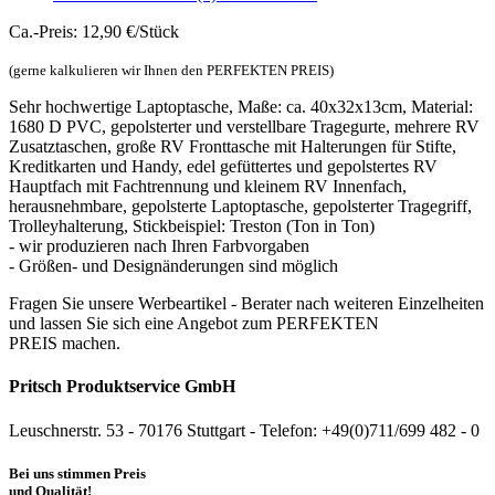
Ca.-Preis: 12,90 €/Stück
(gerne kalkulieren wir Ihnen den PERFEKTEN PREIS)
Sehr hochwertige Laptoptasche, Maße: ca. 40x32x13cm, Material:
1680 D PVC, gepolsterter und verstellbare Tragegurte, mehrere RV
Zusatztaschen, große RV Fronttasche mit Halterungen für Stifte,
Kreditkarten und Handy, edel gefüttertes und gepolstertes RV
Hauptfach mit Fachtrennung und kleinem RV Innenfach,
herausnehmbare, gepolsterte Laptoptasche, gepolsterter Tragegriff,
Trolleyhalterung, Stickbeispiel: Treston (Ton in Ton)
- wir produzieren nach Ihren Farbvorgaben
- Größen- und Designänderungen sind möglich
Fragen Sie unsere Werbeartikel - Berater nach weiteren Einzelheiten
und lassen Sie sich eine Angebot zum PERFEKTEN
PREIS machen.
Pritsch Produktservice GmbH
Leuschnerstr. 53 - 70176 Stuttgart - Telefon: +49(0)711/699 482 - 0
Bei uns stimmen Preis
und Qualität!