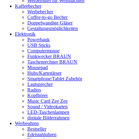
Werbemittel für Weihnachten
Kaffeebecher
Werbebecher
Coffee-to-go Becher
Doppelwandige Gläser
Gestaltungsmöglichkeiten
Elektronik
Powerbank
USB Sticks
Computermouse
Funkwecker BRAUN
Taschenrechner BRAUN
Mousepad
Hubs/Kartenleser
Smartphone/Tablet Zubehör
Lautsprecher
Radios
Kopfhörer
Music Card Zee Zee
Sound / Videokarten
LED-Taschenlampen
digitale Bilderrahmen
Werbeuhren
Bestseller
Edelstahluhren