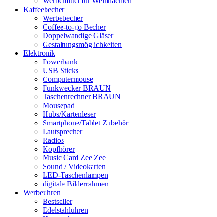
Werbemittel für Weihnachten
Kaffeebecher
Werbebecher
Coffee-to-go Becher
Doppelwandige Gläser
Gestaltungsmöglichkeiten
Elektronik
Powerbank
USB Sticks
Computermouse
Funkwecker BRAUN
Taschenrechner BRAUN
Mousepad
Hubs/Kartenleser
Smartphone/Tablet Zubehör
Lautsprecher
Radios
Kopfhörer
Music Card Zee Zee
Sound / Videokarten
LED-Taschenlampen
digitale Bilderrahmen
Werbeuhren
Bestseller
Edelstahluhren