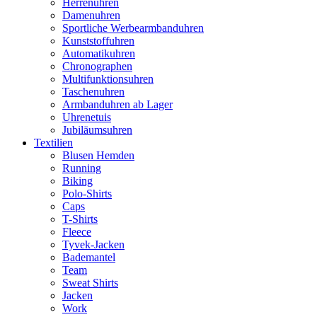
Herrenuhren
Damenuhren
Sportliche Werbearmbanduhren
Kunststoffuhren
Automatikuhren
Chronographen
Multifunktionsuhren
Taschenuhren
Armbanduhren ab Lager
Uhrenetuis
Jubiläumsuhren
Textilien
Blusen Hemden
Running
Biking
Polo-Shirts
Caps
T-Shirts
Fleece
Tyvek-Jacken
Bademantel
Team
Sweat Shirts
Jacken
Work