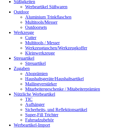
Süßigkeiten
Werbeartikel Süßwaren
Outdoor
Aluminium Trinkflaschen
Multitools/Messer
Outdoorsets
Werkzeuge
Cutter
Multitools / Messer
Werkzeugtaschen/Werkzeugkoffer
Kleinwerkzeuge
Streuartikel
Streuartikel
Zugaben
Aboprämien
Haushaltsgeräte/Haushaltsartikel
Mailingverstärker
Mitarbeitergeschenke / Mitabeiterprämien
Nützliche Werbeartikel
TIC
Aufhänger
Sicherheits- und Reflektionsartikel
Super-Fill Trichter
Fahrradzubehör
Werbeartikel-Import