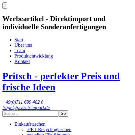
Werbeartikel - Direktimport und
individuelle Sonderanfertigungen
Start
Über uns
Team
Produktentwicklung
Kontakt
Pritsch - perfekter Preis und
frische Ideen
+49(0)711 699 482 0
frage@pritsch-import.de
Go
Einkaufstaschen
rPET-Recyclingtaschen
recycling Filz-Shopper