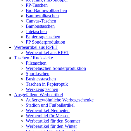
PP-Taschen
Bio-Baumwolltaschen
Baumwolltaschen
Canvas-Taschen
Bambustaschen
Jutetaschen
Papiertragetaschen
PP Sonderproduktion
Werbeartikel aus RPET
Werbeartikel aus RPET
Taschen / Rucksäcke
Filztaschen
Werbetaschen Sonderproduktion
Sporttaschen
Businesstaschen
Taschen in Papieroptik
Werkzeugtaschen
Ausgefallene Werbeartikel
Außergewöhnliche Werbegeschenke
Stadion und Fußballartikel
Werbeartikel-Neuheiten
Werbemittel für Messen
Werbeartikel für den Sommer
Werbeartikel für den Winter