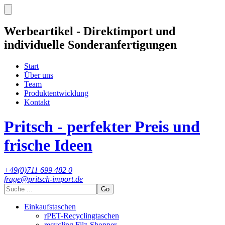
Werbeartikel - Direktimport und
individuelle Sonderanfertigungen
Start
Über uns
Team
Produktentwicklung
Kontakt
Pritsch - perfekter Preis und
frische Ideen
+49(0)711 699 482 0
frage@pritsch-import.de
Go
Einkaufstaschen
rPET-Recyclingtaschen
recycling Filz-Shopper