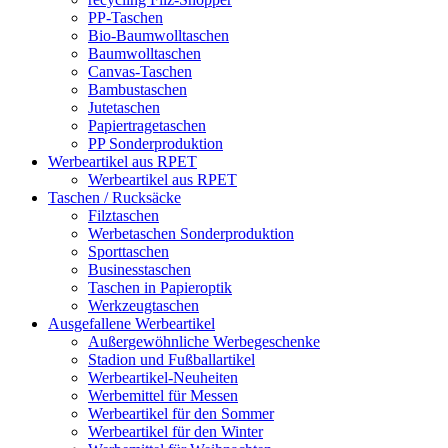
PP-Taschen
Bio-Baumwolltaschen
Baumwolltaschen
Canvas-Taschen
Bambustaschen
Jutetaschen
Papiertragetaschen
PP Sonderproduktion
Werbeartikel aus RPET
Werbeartikel aus RPET
Taschen / Rucksäcke
Filztaschen
Werbetaschen Sonderproduktion
Sporttaschen
Businesstaschen
Taschen in Papieroptik
Werkzeugtaschen
Ausgefallene Werbeartikel
Außergewöhnliche Werbegeschenke
Stadion und Fußballartikel
Werbeartikel-Neuheiten
Werbemittel für Messen
Werbeartikel für den Sommer
Werbeartikel für den Winter