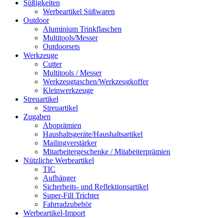
Süßigkeiten
Werbeartikel Süßwaren
Outdoor
Aluminium Trinkflaschen
Multitools/Messer
Outdoorsets
Werkzeuge
Cutter
Multitools / Messer
Werkzeugtaschen/Werkzeugkoffer
Kleinwerkzeuge
Streuartikel
Streuartikel
Zugaben
Aboprämien
Haushaltsgeräte/Haushaltsartikel
Mailingverstärker
Mitarbeitergeschenke / Mitabeiterprämien
Nützliche Werbeartikel
TIC
Aufhänger
Sicherheits- und Reflektionsartikel
Super-Fill Trichter
Fahrradzubehör
Werbeartikel-Import