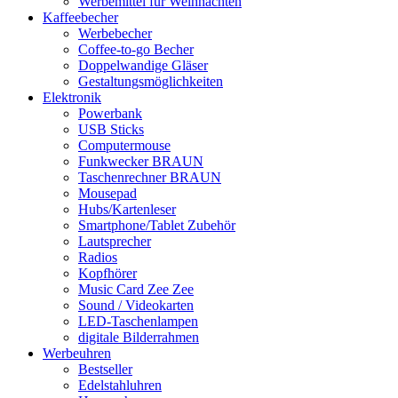
Werbemittel für Weihnachten
Kaffeebecher
Werbebecher
Coffee-to-go Becher
Doppelwandige Gläser
Gestaltungsmöglichkeiten
Elektronik
Powerbank
USB Sticks
Computermouse
Funkwecker BRAUN
Taschenrechner BRAUN
Mousepad
Hubs/Kartenleser
Smartphone/Tablet Zubehör
Lautsprecher
Radios
Kopfhörer
Music Card Zee Zee
Sound / Videokarten
LED-Taschenlampen
digitale Bilderrahmen
Werbeuhren
Bestseller
Edelstahluhren