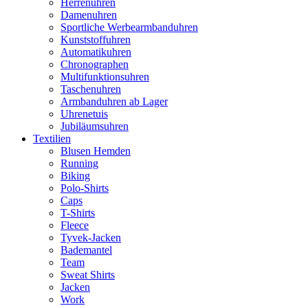
Herrenuhren
Damenuhren
Sportliche Werbearmbanduhren
Kunststoffuhren
Automatikuhren
Chronographen
Multifunktionsuhren
Taschenuhren
Armbanduhren ab Lager
Uhrenetuis
Jubiläumsuhren
Textilien
Blusen Hemden
Running
Biking
Polo-Shirts
Caps
T-Shirts
Fleece
Tyvek-Jacken
Bademantel
Team
Sweat Shirts
Jacken
Work