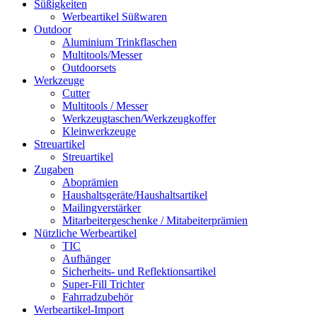
Süßigkeiten
Werbeartikel Süßwaren
Outdoor
Aluminium Trinkflaschen
Multitools/Messer
Outdoorsets
Werkzeuge
Cutter
Multitools / Messer
Werkzeugtaschen/Werkzeugkoffer
Kleinwerkzeuge
Streuartikel
Streuartikel
Zugaben
Aboprämien
Haushaltsgeräte/Haushaltsartikel
Mailingverstärker
Mitarbeitergeschenke / Mitabeiterprämien
Nützliche Werbeartikel
TIC
Aufhänger
Sicherheits- und Reflektionsartikel
Super-Fill Trichter
Fahrradzubehör
Werbeartikel-Import