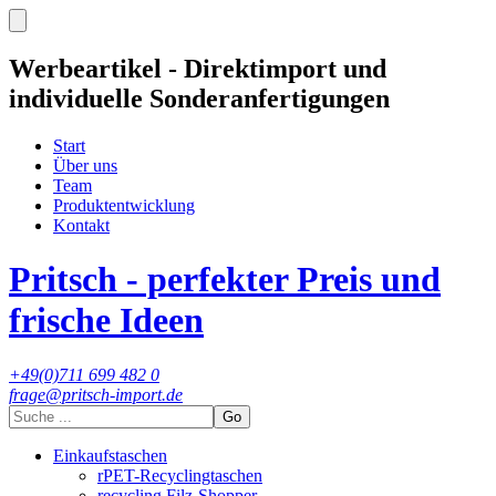
Werbeartikel - Direktimport und
individuelle Sonderanfertigungen
Start
Über uns
Team
Produktentwicklung
Kontakt
Pritsch - perfekter Preis und
frische Ideen
+49(0)711 699 482 0
frage@pritsch-import.de
Go
Einkaufstaschen
rPET-Recyclingtaschen
recycling Filz-Shopper