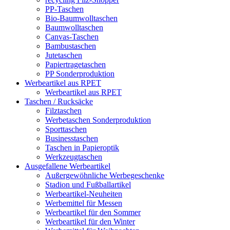
PP-Taschen
Bio-Baumwolltaschen
Baumwolltaschen
Canvas-Taschen
Bambustaschen
Jutetaschen
Papiertragetaschen
PP Sonderproduktion
Werbeartikel aus RPET
Werbeartikel aus RPET
Taschen / Rucksäcke
Filztaschen
Werbetaschen Sonderproduktion
Sporttaschen
Businesstaschen
Taschen in Papieroptik
Werkzeugtaschen
Ausgefallene Werbeartikel
Außergewöhnliche Werbegeschenke
Stadion und Fußballartikel
Werbeartikel-Neuheiten
Werbemittel für Messen
Werbeartikel für den Sommer
Werbeartikel für den Winter