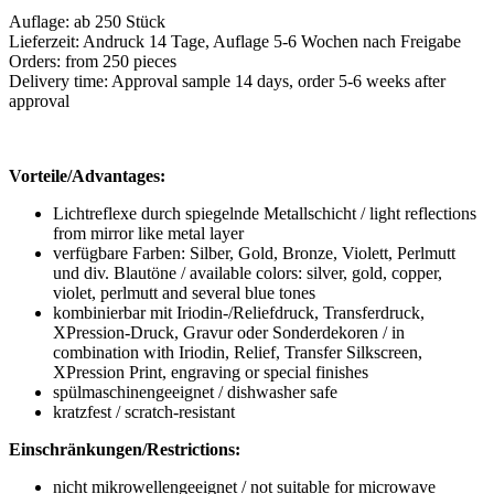
Auflage: ab 250 Stück
Lieferzeit: Andruck 14 Tage, Auflage 5-6 Wochen nach Freigabe
Orders: from 250 pieces
Delivery time: Approval sample 14 days, order 5-6 weeks after
approval
Vorteile/Advantages:
Lichtreflexe durch spiegelnde Metallschicht / light reflections
from mirror like metal layer
verfügbare Farben: Silber, Gold, Bronze, Violett, Perlmutt
und div. Blautöne / available colors: silver, gold, copper,
violet, perlmutt and several blue tones
kombinierbar mit Iriodin-/Reliefdruck, Transferdruck,
XPression-Druck, Gravur oder Sonderdekoren / in
combination with Iriodin, Relief, Transfer Silkscreen,
XPression Print, engraving or special finishes
spülmaschinengeeignet / dishwasher safe
kratzfest / scratch-resistant
Einschränkungen/Restrictions:
nicht mikrowellengeeignet / not suitable for microwave