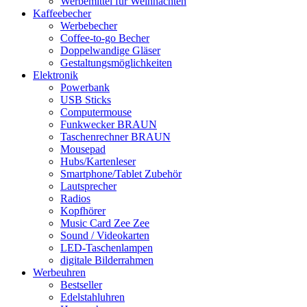
Werbemittel für Weihnachten
Kaffeebecher
Werbebecher
Coffee-to-go Becher
Doppelwandige Gläser
Gestaltungsmöglichkeiten
Elektronik
Powerbank
USB Sticks
Computermouse
Funkwecker BRAUN
Taschenrechner BRAUN
Mousepad
Hubs/Kartenleser
Smartphone/Tablet Zubehör
Lautsprecher
Radios
Kopfhörer
Music Card Zee Zee
Sound / Videokarten
LED-Taschenlampen
digitale Bilderrahmen
Werbeuhren
Bestseller
Edelstahluhren