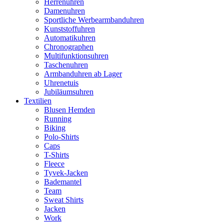
Herrenuhren
Damenuhren
Sportliche Werbearmbanduhren
Kunststoffuhren
Automatikuhren
Chronographen
Multifunktionsuhren
Taschenuhren
Armbanduhren ab Lager
Uhrenetuis
Jubiläumsuhren
Textilien
Blusen Hemden
Running
Biking
Polo-Shirts
Caps
T-Shirts
Fleece
Tyvek-Jacken
Bademantel
Team
Sweat Shirts
Jacken
Work