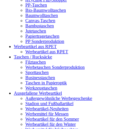
PP-Taschen
Bio-Baumwolltaschen
Baumwolltaschen
Canvas-Taschen
Bambustaschen
Jutetaschen
Papiertragetaschen
PP Sonderproduktion
Werbeartikel aus RPET
Werbeartikel aus RPET
Taschen / Rucksäcke
Filztaschen
Werbetaschen Sonderproduktion
Sporttaschen
Businesstaschen
Taschen in Papieroptik
Werkzeugtaschen
Ausgefallene Werbeartikel
Außergewöhnliche Werbegeschenke
Stadion und Fußballartikel
Werbeartikel-Neuheiten
Werbemittel für Messen
Werbeartikel für den Sommer
Werbeartikel für den Winter