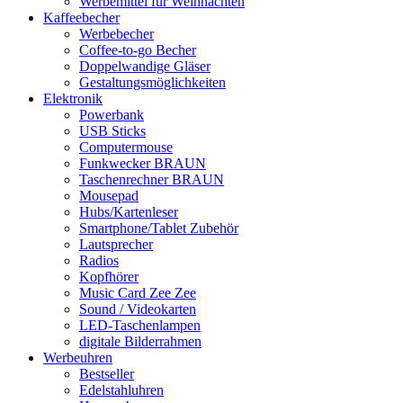
Werbemittel für Weihnachten
Kaffeebecher
Werbebecher
Coffee-to-go Becher
Doppelwandige Gläser
Gestaltungsmöglichkeiten
Elektronik
Powerbank
USB Sticks
Computermouse
Funkwecker BRAUN
Taschenrechner BRAUN
Mousepad
Hubs/Kartenleser
Smartphone/Tablet Zubehör
Lautsprecher
Radios
Kopfhörer
Music Card Zee Zee
Sound / Videokarten
LED-Taschenlampen
digitale Bilderrahmen
Werbeuhren
Bestseller
Edelstahluhren