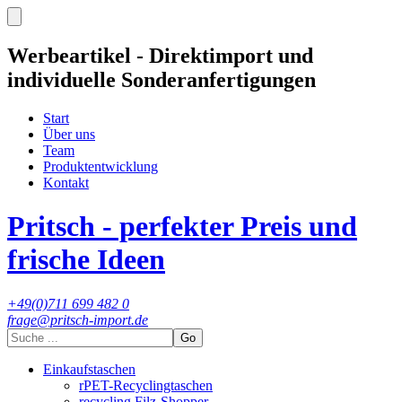
Werbeartikel - Direktimport und
individuelle Sonderanfertigungen
Start
Über uns
Team
Produktentwicklung
Kontakt
Pritsch - perfekter Preis und
frische Ideen
+49(0)711 699 482 0
frage@pritsch-import.de
Go
Einkaufstaschen
rPET-Recyclingtaschen
recycling Filz-Shopper