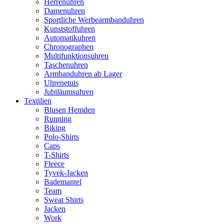
Herrenuhren
Damenuhren
Sportliche Werbearmbanduhren
Kunststoffuhren
Automatikuhren
Chronographen
Multifunktionsuhren
Taschenuhren
Armbanduhren ab Lager
Uhrenetuis
Jubiläumsuhren
Textilien
Blusen Hemden
Running
Biking
Polo-Shirts
Caps
T-Shirts
Fleece
Tyvek-Jacken
Bademantel
Team
Sweat Shirts
Jacken
Work