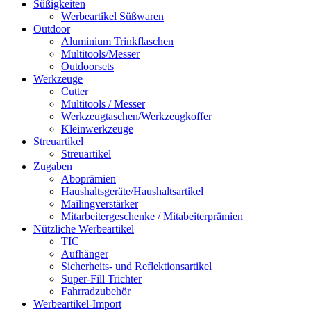
Süßigkeiten
Werbeartikel Süßwaren
Outdoor
Aluminium Trinkflaschen
Multitools/Messer
Outdoorsets
Werkzeuge
Cutter
Multitools / Messer
Werkzeugtaschen/Werkzeugkoffer
Kleinwerkzeuge
Streuartikel
Streuartikel
Zugaben
Aboprämien
Haushaltsgeräte/Haushaltsartikel
Mailingverstärker
Mitarbeitergeschenke / Mitabeiterprämien
Nützliche Werbeartikel
TIC
Aufhänger
Sicherheits- und Reflektionsartikel
Super-Fill Trichter
Fahrradzubehör
Werbeartikel-Import