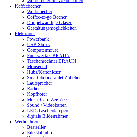
Werbemittel für Weihnachten
Kaffeebecher
Werbebecher
Coffee-to-go Becher
Doppelwandige Gläser
Gestaltungsmöglichkeiten
Elektronik
Powerbank
USB Sticks
Computermouse
Funkwecker BRAUN
Taschenrechner BRAUN
Mousepad
Hubs/Kartenleser
Smartphone/Tablet Zubehör
Lautsprecher
Radios
Kopfhörer
Music Card Zee Zee
Sound / Videokarten
LED-Taschenlampen
digitale Bilderrahmen
Werbeuhren
Bestseller
Edelstahluhren