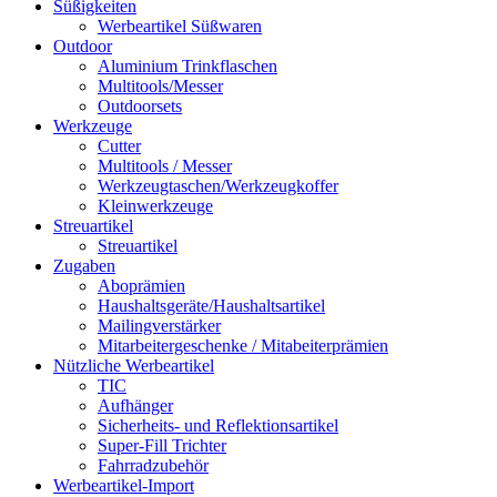
Süßigkeiten
Werbeartikel Süßwaren
Outdoor
Aluminium Trinkflaschen
Multitools/Messer
Outdoorsets
Werkzeuge
Cutter
Multitools / Messer
Werkzeugtaschen/Werkzeugkoffer
Kleinwerkzeuge
Streuartikel
Streuartikel
Zugaben
Aboprämien
Haushaltsgeräte/Haushaltsartikel
Mailingverstärker
Mitarbeitergeschenke / Mitabeiterprämien
Nützliche Werbeartikel
TIC
Aufhänger
Sicherheits- und Reflektionsartikel
Super-Fill Trichter
Fahrradzubehör
Werbeartikel-Import