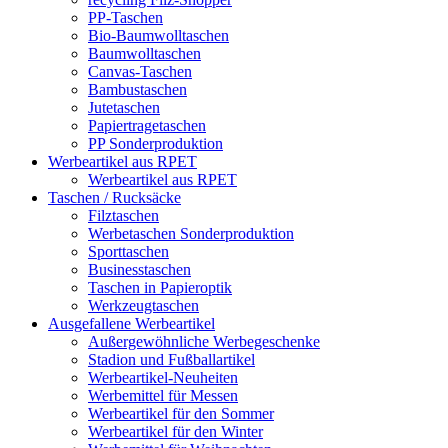
PP-Taschen
Bio-Baumwolltaschen
Baumwolltaschen
Canvas-Taschen
Bambustaschen
Jutetaschen
Papiertragetaschen
PP Sonderproduktion
Werbeartikel aus RPET
Werbeartikel aus RPET
Taschen / Rucksäcke
Filztaschen
Werbetaschen Sonderproduktion
Sporttaschen
Businesstaschen
Taschen in Papieroptik
Werkzeugtaschen
Ausgefallene Werbeartikel
Außergewöhnliche Werbegeschenke
Stadion und Fußballartikel
Werbeartikel-Neuheiten
Werbemittel für Messen
Werbeartikel für den Sommer
Werbeartikel für den Winter