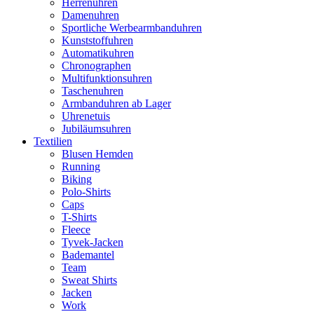
Herrenuhren
Damenuhren
Sportliche Werbearmbanduhren
Kunststoffuhren
Automatikuhren
Chronographen
Multifunktionsuhren
Taschenuhren
Armbanduhren ab Lager
Uhrenetuis
Jubiläumsuhren
Textilien
Blusen Hemden
Running
Biking
Polo-Shirts
Caps
T-Shirts
Fleece
Tyvek-Jacken
Bademantel
Team
Sweat Shirts
Jacken
Work