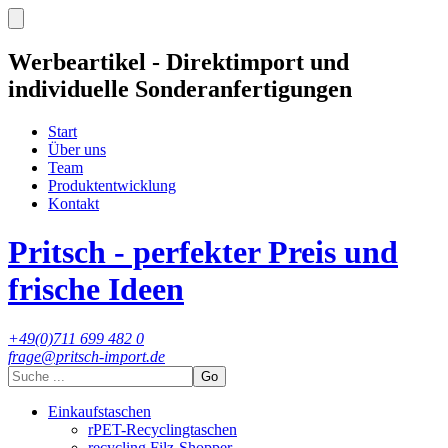
Werbeartikel - Direktimport und
individuelle Sonderanfertigungen
Start
Über uns
Team
Produktentwicklung
Kontakt
Pritsch - perfekter Preis und
frische Ideen
+49(0)711 699 482 0
frage@pritsch-import.de
Go
Einkaufstaschen
rPET-Recyclingtaschen
recycling Filz-Shopper