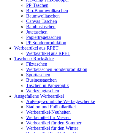
PP-Taschen
Bio-Baumwolltaschen
Baumwolltaschen
Canvas-Taschen
Bambustaschen
Jutetaschen
Papiertragetaschen
PP Sonderproduktion
Werbeartikel aus RPET
Werbeartikel aus RPET
Taschen / Rucksäcke
Filztaschen
Werbetaschen Sonderproduktion
Sporttaschen
Businesstaschen
Taschen in Papieroptik
Werkzeugtaschen
Ausgefallene Werbeartikel
Außergewöhnliche Werbegeschenke
Stadion und Fußballartikel
Werbeartikel-Neuheiten
Werbemittel für Messen
Werbeartikel für den Sommer
Werbeartikel für den Winter