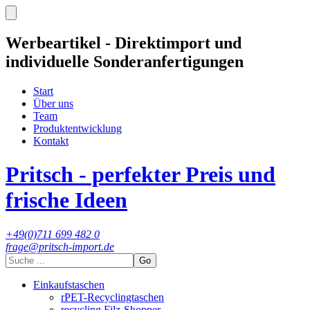
Werbeartikel - Direktimport und
individuelle Sonderanfertigungen
Start
Über uns
Team
Produktentwicklung
Kontakt
Pritsch - perfekter Preis und
frische Ideen
+49(0)711 699 482 0
frage@pritsch-import.de
Go
Einkaufstaschen
rPET-Recyclingtaschen
recycling Filz-Shopper