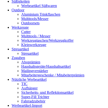
Süßigkeiten
Werbeartikel Süßwaren
Outdoor
Aluminium Trinkflaschen
Multitools/Messer
Outdoorsets
Werkzeuge
Cutter
Multitools / Messer
Werkzeugtaschen/Werkzeugkoffer
Kleinwerkzeuge
Streuartikel
Streuartikel
Zugaben
Aboprämien
Haushaltsgeräte/Haushaltsartikel
Mailingverstärker
Mitarbeitergeschenke / Mitabeiterprämien
Nützliche Werbeartikel
TIC
Aufhänger
Sicherheits- und Reflektionsartikel
Super-Fill Trichter
Fahrradzubehör
Werbeartikel-Import