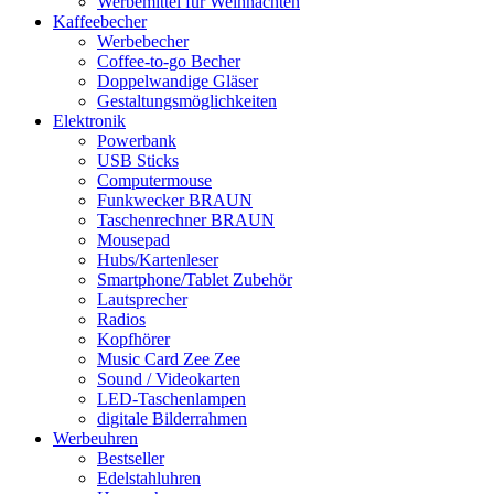
Werbemittel für Weihnachten
Kaffeebecher
Werbebecher
Coffee-to-go Becher
Doppelwandige Gläser
Gestaltungsmöglichkeiten
Elektronik
Powerbank
USB Sticks
Computermouse
Funkwecker BRAUN
Taschenrechner BRAUN
Mousepad
Hubs/Kartenleser
Smartphone/Tablet Zubehör
Lautsprecher
Radios
Kopfhörer
Music Card Zee Zee
Sound / Videokarten
LED-Taschenlampen
digitale Bilderrahmen
Werbeuhren
Bestseller
Edelstahluhren