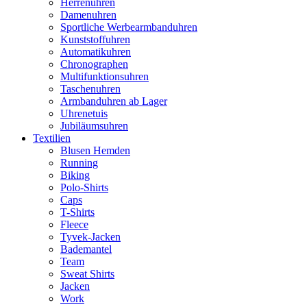
Herrenuhren
Damenuhren
Sportliche Werbearmbanduhren
Kunststoffuhren
Automatikuhren
Chronographen
Multifunktionsuhren
Taschenuhren
Armbanduhren ab Lager
Uhrenetuis
Jubiläumsuhren
Textilien
Blusen Hemden
Running
Biking
Polo-Shirts
Caps
T-Shirts
Fleece
Tyvek-Jacken
Bademantel
Team
Sweat Shirts
Jacken
Work