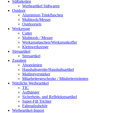
Süßigkeiten
Werbeartikel Süßwaren
Outdoor
Aluminium Trinkflaschen
Multitools/Messer
Outdoorsets
Werkzeuge
Cutter
Multitools / Messer
Werkzeugtaschen/Werkzeugkoffer
Kleinwerkzeuge
Streuartikel
Streuartikel
Zugaben
Aboprämien
Haushaltsgeräte/Haushaltsartikel
Mailingverstärker
Mitarbeitergeschenke / Mitabeiterprämien
Nützliche Werbeartikel
TIC
Aufhänger
Sicherheits- und Reflektionsartikel
Super-Fill Trichter
Fahrradzubehör
Werbeartikel-Import