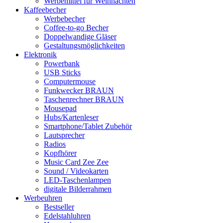
Werbemittel für Weihnachten
Kaffeebecher
Werbebecher
Coffee-to-go Becher
Doppelwandige Gläser
Gestaltungsmöglichkeiten
Elektronik
Powerbank
USB Sticks
Computermouse
Funkwecker BRAUN
Taschenrechner BRAUN
Mousepad
Hubs/Kartenleser
Smartphone/Tablet Zubehör
Lautsprecher
Radios
Kopfhörer
Music Card Zee Zee
Sound / Videokarten
LED-Taschenlampen
digitale Bilderrahmen
Werbeuhren
Bestseller
Edelstahluhren