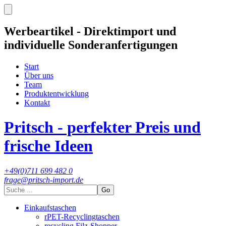
Werbeartikel - Direktimport und
individuelle Sonderanfertigungen
Start
Über uns
Team
Produktentwicklung
Kontakt
Pritsch - perfekter Preis und
frische Ideen
+49(0)711 699 482 0
frage@pritsch-import.de
Go
Einkaufstaschen
rPET-Recyclingtaschen
recycling Filz-Shopper