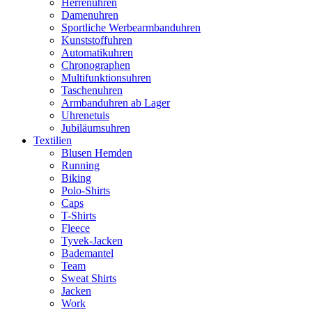
Herrenuhren
Damenuhren
Sportliche Werbearmbanduhren
Kunststoffuhren
Automatikuhren
Chronographen
Multifunktionsuhren
Taschenuhren
Armbanduhren ab Lager
Uhrenetuis
Jubiläumsuhren
Textilien
Blusen Hemden
Running
Biking
Polo-Shirts
Caps
T-Shirts
Fleece
Tyvek-Jacken
Bademantel
Team
Sweat Shirts
Jacken
Work