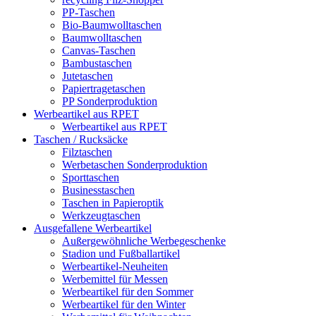
PP-Taschen
Bio-Baumwolltaschen
Baumwolltaschen
Canvas-Taschen
Bambustaschen
Jutetaschen
Papiertragetaschen
PP Sonderproduktion
Werbeartikel aus RPET
Werbeartikel aus RPET
Taschen / Rucksäcke
Filztaschen
Werbetaschen Sonderproduktion
Sporttaschen
Businesstaschen
Taschen in Papieroptik
Werkzeugtaschen
Ausgefallene Werbeartikel
Außergewöhnliche Werbegeschenke
Stadion und Fußballartikel
Werbeartikel-Neuheiten
Werbemittel für Messen
Werbeartikel für den Sommer
Werbeartikel für den Winter