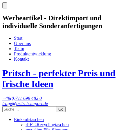
Werbeartikel - Direktimport und
individuelle Sonderanfertigungen
Start
Über uns
Team
Produktentwicklung
Kontakt
Pritsch - perfekter Preis und
frische Ideen
+49(0)711 699 482 0
frage@pritsch-import.de
Go
Einkaufstaschen
rPET-Recyclingtaschen
recycling Filz-Shopper