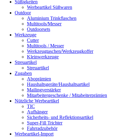
Süßigkeiten
Werbeartikel Süßwaren
Outdoor
Aluminium Trinkflaschen
Multitools/Messer
Outdoorsets
Werkzeuge
Cutter
Multitools / Messer
Werkzeugtaschen/Werkzeugkoffer
Kleinwerkzeuge
Streuartikel
Streuartikel
Zugaben
Aboprämien
Haushaltsgeräte/Haushaltsartikel
Mailingverstärker
Mitarbeitergeschenke / Mitabeiterprämien
Nützliche Werbeartikel
TIC
Aufhänger
Sicherheits- und Reflektionsartikel
Super-Fill Trichter
Fahrradzubehör
Werbeartikel-Import