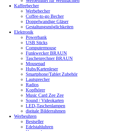
Werbemittel für Weihnachten
Kaffeebecher
Werbebecher
Coffee-to-go Becher
Doppelwandige Gläser
Gestaltungsmöglichkeiten
Elektronik
Powerbank
USB Sticks
Computermouse
Funkwecker BRAUN
Taschenrechner BRAUN
Mousepad
Hubs/Kartenleser
Smartphone/Tablet Zubehör
Lautsprecher
Radios
Kopfhörer
Music Card Zee Zee
Sound / Videokarten
LED-Taschenlampen
digitale Bilderrahmen
Werbeuhren
Bestseller
Edelstahluhren