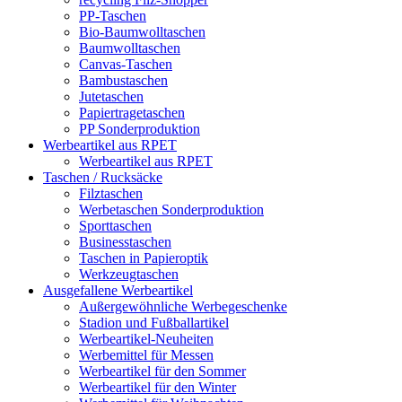
PP-Taschen
Bio-Baumwolltaschen
Baumwolltaschen
Canvas-Taschen
Bambustaschen
Jutetaschen
Papiertragetaschen
PP Sonderproduktion
Werbeartikel aus RPET
Werbeartikel aus RPET
Taschen / Rucksäcke
Filztaschen
Werbetaschen Sonderproduktion
Sporttaschen
Businesstaschen
Taschen in Papieroptik
Werkzeugtaschen
Ausgefallene Werbeartikel
Außergewöhnliche Werbegeschenke
Stadion und Fußballartikel
Werbeartikel-Neuheiten
Werbemittel für Messen
Werbeartikel für den Sommer
Werbeartikel für den Winter