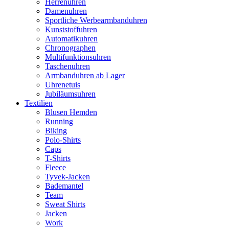
Herrenuhren
Damenuhren
Sportliche Werbearmbanduhren
Kunststoffuhren
Automatikuhren
Chronographen
Multifunktionsuhren
Taschenuhren
Armbanduhren ab Lager
Uhrenetuis
Jubiläumsuhren
Textilien
Blusen Hemden
Running
Biking
Polo-Shirts
Caps
T-Shirts
Fleece
Tyvek-Jacken
Bademantel
Team
Sweat Shirts
Jacken
Work