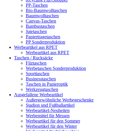
PP-Taschen
Bio-Baumwolltaschen
Baumwolltaschen
Canvas-Taschen
Bambustaschen
Jutetaschen
Papiertragetaschen
PP Sonderproduktion
Werbeartikel aus RPET
Werbeartikel aus RPET
Taschen / Rucksäcke
Filztaschen
Werbetaschen Sonderproduktion
Sporttaschen
Businesstaschen
Taschen in Papieroptik
Werkzeugtaschen
Ausgefallene Werbeartikel
Außergewöhnliche Werbegeschenke
Stadion und Fußballartikel
Werbeartikel-Neuheiten
Werbemittel für Messen
Werbeartikel für den Sommer
Werbeartikel für den Winter