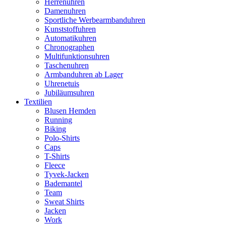
Herrenuhren
Damenuhren
Sportliche Werbearmbanduhren
Kunststoffuhren
Automatikuhren
Chronographen
Multifunktionsuhren
Taschenuhren
Armbanduhren ab Lager
Uhrenetuis
Jubiläumsuhren
Textilien
Blusen Hemden
Running
Biking
Polo-Shirts
Caps
T-Shirts
Fleece
Tyvek-Jacken
Bademantel
Team
Sweat Shirts
Jacken
Work