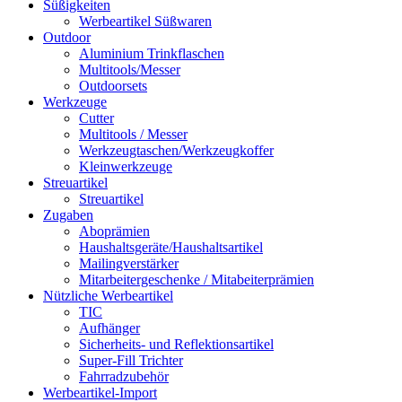
Süßigkeiten
Werbeartikel Süßwaren
Outdoor
Aluminium Trinkflaschen
Multitools/Messer
Outdoorsets
Werkzeuge
Cutter
Multitools / Messer
Werkzeugtaschen/Werkzeugkoffer
Kleinwerkzeuge
Streuartikel
Streuartikel
Zugaben
Aboprämien
Haushaltsgeräte/Haushaltsartikel
Mailingverstärker
Mitarbeitergeschenke / Mitabeiterprämien
Nützliche Werbeartikel
TIC
Aufhänger
Sicherheits- und Reflektionsartikel
Super-Fill Trichter
Fahrradzubehör
Werbeartikel-Import