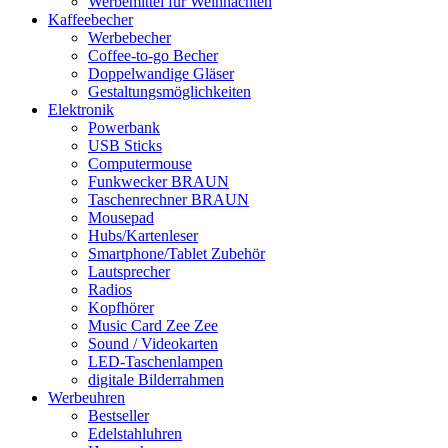
Werbemittel für Weihnachten
Kaffeebecher
Werbebecher
Coffee-to-go Becher
Doppelwandige Gläser
Gestaltungsmöglichkeiten
Elektronik
Powerbank
USB Sticks
Computermouse
Funkwecker BRAUN
Taschenrechner BRAUN
Mousepad
Hubs/Kartenleser
Smartphone/Tablet Zubehör
Lautsprecher
Radios
Kopfhörer
Music Card Zee Zee
Sound / Videokarten
LED-Taschenlampen
digitale Bilderrahmen
Werbeuhren
Bestseller
Edelstahluhren