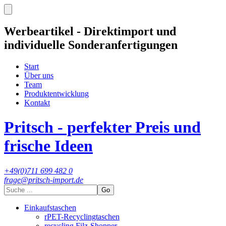
Werbeartikel - Direktimport und
individuelle Sonderanfertigungen
Start
Über uns
Team
Produktentwicklung
Kontakt
Pritsch - perfekter Preis und
frische Ideen
+49(0)711 699 482 0
frage@pritsch-import.de
Go
Einkaufstaschen
rPET-Recyclingtaschen
recycling Filz-Shopper