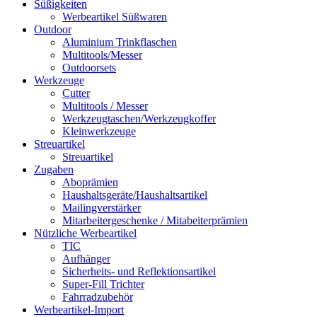
Süßigkeiten
Werbeartikel Süßwaren
Outdoor
Aluminium Trinkflaschen
Multitools/Messer
Outdoorsets
Werkzeuge
Cutter
Multitools / Messer
Werkzeugtaschen/Werkzeugkoffer
Kleinwerkzeuge
Streuartikel
Streuartikel
Zugaben
Aboprämien
Haushaltsgeräte/Haushaltsartikel
Mailingverstärker
Mitarbeitergeschenke / Mitabeiterprämien
Nützliche Werbeartikel
TIC
Aufhänger
Sicherheits- und Reflektionsartikel
Super-Fill Trichter
Fahrradzubehör
Werbeartikel-Import