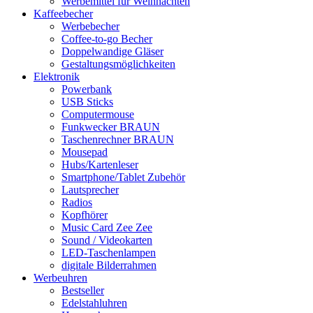
Werbemittel für Weihnachten
Kaffeebecher
Werbebecher
Coffee-to-go Becher
Doppelwandige Gläser
Gestaltungsmöglichkeiten
Elektronik
Powerbank
USB Sticks
Computermouse
Funkwecker BRAUN
Taschenrechner BRAUN
Mousepad
Hubs/Kartenleser
Smartphone/Tablet Zubehör
Lautsprecher
Radios
Kopfhörer
Music Card Zee Zee
Sound / Videokarten
LED-Taschenlampen
digitale Bilderrahmen
Werbeuhren
Bestseller
Edelstahluhren