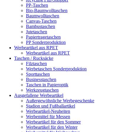
PP-Taschen
Bio-Baumwolltaschen
Baumwolltaschen
Canvas-Taschen
Bambustaschen
Jutetaschen
Papiertragetaschen
PP Sonderproduktion
Werbeartikel aus RPET
Werbeartikel aus RPET
Taschen / Rucksäcke
Filztaschen
Werbetaschen Sonderproduktion
Sporttaschen
Businesstaschen
Taschen in Papieroptik
Werkzeugtaschen
Ausgefallene Werbeartikel
Außergewöhnliche Werbegeschenke
Stadion und Fußballartikel
Werbeartikel-Neuheiten
Werbemittel für Messen
Werbeartikel für den Sommer
Werbeartikel für den Winter