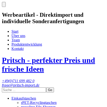
Werbeartikel - Direktimport und
individuelle Sonderanfertigungen
Start
Über uns
Team
Produktentwicklung
Kontakt
Pritsch - perfekter Preis und
frische Ideen
+49(0)711 699 482 0
frage@pritsch-import.de
Go
Einkaufstaschen
rPET-Recyclingtaschen
recycling Filz-Shopper