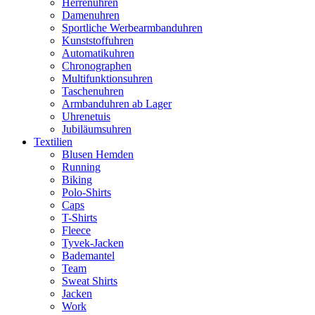
Herrenuhren
Damenuhren
Sportliche Werbearmbanduhren
Kunststoffuhren
Automatikuhren
Chronographen
Multifunktionsuhren
Taschenuhren
Armbanduhren ab Lager
Uhrenetuis
Jubiläumsuhren
Textilien
Blusen Hemden
Running
Biking
Polo-Shirts
Caps
T-Shirts
Fleece
Tyvek-Jacken
Bademantel
Team
Sweat Shirts
Jacken
Work