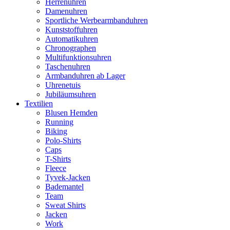
Herrenuhren
Damenuhren
Sportliche Werbearmbanduhren
Kunststoffuhren
Automatikuhren
Chronographen
Multifunktionsuhren
Taschenuhren
Armbanduhren ab Lager
Uhrenetuis
Jubiläumsuhren
Textilien
Blusen Hemden
Running
Biking
Polo-Shirts
Caps
T-Shirts
Fleece
Tyvek-Jacken
Bademantel
Team
Sweat Shirts
Jacken
Work