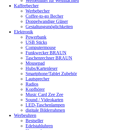
Werbemittel für Weihnachten
Kaffeebecher
Werbebecher
Coffee-to-go Becher
Doppelwandige Gläser
Gestaltungsmöglichkeiten
Elektronik
Powerbank
USB Sticks
Computermouse
Funkwecker BRAUN
Taschenrechner BRAUN
Mousepad
Hubs/Kartenleser
Smartphone/Tablet Zubehör
Lautsprecher
Radios
Kopfhörer
Music Card Zee Zee
Sound / Videokarten
LED-Taschenlampen
digitale Bilderrahmen
Werbeuhren
Bestseller
Edelstahluhren