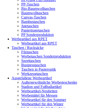
PP-Taschen
Bio-Baumwolltaschen
Baumwolltaschen
Canvas-Taschen
Bambustaschen
Jutetaschen
Papiertragetaschen
PP Sonderproduktion
Werbeartikel aus RPET
Werbeartikel aus RPET
Taschen / Rucksäcke
Filztaschen
Werbetaschen Sonderproduktion
Sporttaschen
Businesstaschen
Taschen in Papieroptik
Werkzeugtaschen
Ausgefallene Werbeartikel
Außergewöhnliche Werbegeschenke
Stadion und Fußballartikel
Werbeartikel-Neuheiten
Werbemittel für Messen
Werbeartikel für den Sommer
Werbeartikel für den Winter