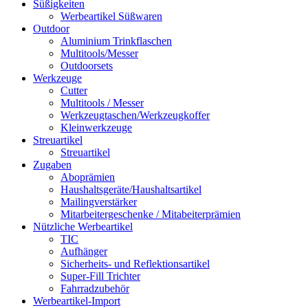
Süßigkeiten
Werbeartikel Süßwaren
Outdoor
Aluminium Trinkflaschen
Multitools/Messer
Outdoorsets
Werkzeuge
Cutter
Multitools / Messer
Werkzeugtaschen/Werkzeugkoffer
Kleinwerkzeuge
Streuartikel
Streuartikel
Zugaben
Aboprämien
Haushaltsgeräte/Haushaltsartikel
Mailingverstärker
Mitarbeitergeschenke / Mitabeiterprämien
Nützliche Werbeartikel
TIC
Aufhänger
Sicherheits- und Reflektionsartikel
Super-Fill Trichter
Fahrradzubehör
Werbeartikel-Import