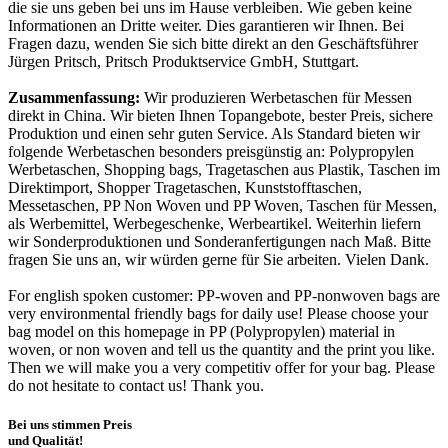
die sie uns geben bei uns im Hause verbleiben. Wie geben keine
Informationen an Dritte weiter. Dies garantieren wir Ihnen. Bei
Fragen dazu, wenden Sie sich bitte direkt an den Geschäftsführer
Jürgen Pritsch, Pritsch Produktservice GmbH, Stuttgart.
Zusammenfassung:
Wir produzieren Werbetaschen für Messen
direkt in China. Wir bieten Ihnen Topangebote, bester Preis, sichere
Produktion und einen sehr guten Service. Als Standard bieten wir
folgende Werbetaschen besonders preisgünstig an: Polypropylen
Werbetaschen, Shopping bags, Tragetaschen aus Plastik, Taschen im
Direktimport, Shopper Tragetaschen, Kunststofftaschen,
Messetaschen, PP Non Woven und PP Woven, Taschen für Messen,
als Werbemittel, Werbegeschenke, Werbeartikel. Weiterhin liefern
wir Sonderproduktionen und Sonderanfertigungen nach Maß. Bitte
fragen Sie uns an, wir würden gerne für Sie arbeiten. Vielen Dank.
For english spoken customer: PP-woven and PP-nonwoven bags are
very environmental friendly bags for daily use! Please choose your
bag model on this homepage in PP (Polypropylen) material in
woven, or non woven and tell us the quantity and the print you like.
Then we will make you a very competitiv offer for your bag. Please
do not hesitate to contact us! Thank you.
Bei uns stimmen Preis
und Qualität!