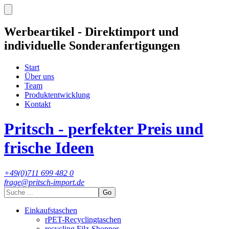
Werbeartikel - Direktimport und
individuelle Sonderanfertigungen
Start
Über uns
Team
Produktentwicklung
Kontakt
Pritsch - perfekter Preis und
frische Ideen
+49(0)711 699 482 0
frage@pritsch-import.de
Go
Einkaufstaschen
rPET-Recyclingtaschen
recycling Filz-Shopper