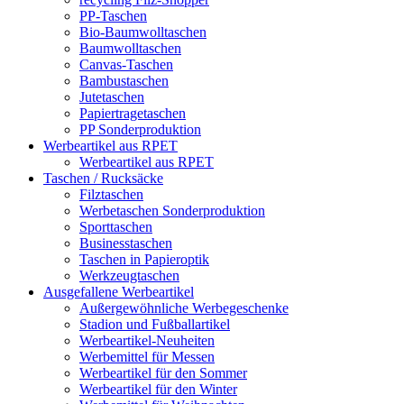
PP-Taschen
Bio-Baumwolltaschen
Baumwolltaschen
Canvas-Taschen
Bambustaschen
Jutetaschen
Papiertragetaschen
PP Sonderproduktion
Werbeartikel aus RPET
Werbeartikel aus RPET
Taschen / Rucksäcke
Filztaschen
Werbetaschen Sonderproduktion
Sporttaschen
Businesstaschen
Taschen in Papieroptik
Werkzeugtaschen
Ausgefallene Werbeartikel
Außergewöhnliche Werbegeschenke
Stadion und Fußballartikel
Werbeartikel-Neuheiten
Werbemittel für Messen
Werbeartikel für den Sommer
Werbeartikel für den Winter