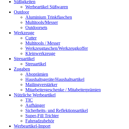
Süßigkeiten
Werbeartikel Süßwaren
Outdoor
Aluminium Trinkflaschen
Multitools/Messer
Outdoorsets
Werkzeuge
Cutter
Multitools / Messer
Werkzeugtaschen/Werkzeugkoffer
Kleinwerkzeuge
Streuartikel
Streuartikel
Zugaben
Aboprämien
Haushaltsgeräte/Haushaltsartikel
Mailingverstärker
Mitarbeitergeschenke / Mitabeiterprämien
Nützliche Werbeartikel
TIC
Aufhänger
Sicherheits- und Reflektionsartikel
Super-Fill Trichter
Fahrradzubehör
Werbeartikel-Import