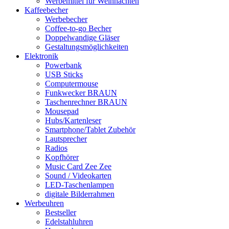
Werbemittel für Weihnachten
Kaffeebecher
Werbebecher
Coffee-to-go Becher
Doppelwandige Gläser
Gestaltungsmöglichkeiten
Elektronik
Powerbank
USB Sticks
Computermouse
Funkwecker BRAUN
Taschenrechner BRAUN
Mousepad
Hubs/Kartenleser
Smartphone/Tablet Zubehör
Lautsprecher
Radios
Kopfhörer
Music Card Zee Zee
Sound / Videokarten
LED-Taschenlampen
digitale Bilderrahmen
Werbeuhren
Bestseller
Edelstahluhren