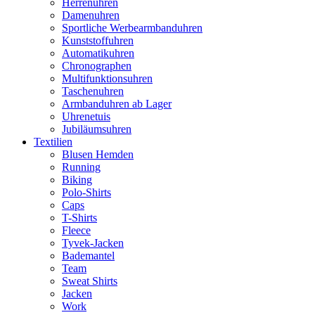
Herrenuhren
Damenuhren
Sportliche Werbearmbanduhren
Kunststoffuhren
Automatikuhren
Chronographen
Multifunktionsuhren
Taschenuhren
Armbanduhren ab Lager
Uhrenetuis
Jubiläumsuhren
Textilien
Blusen Hemden
Running
Biking
Polo-Shirts
Caps
T-Shirts
Fleece
Tyvek-Jacken
Bademantel
Team
Sweat Shirts
Jacken
Work