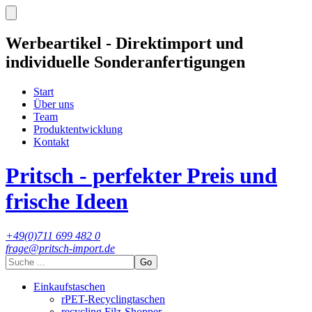
Werbeartikel - Direktimport und
individuelle Sonderanfertigungen
Start
Über uns
Team
Produktentwicklung
Kontakt
Pritsch - perfekter Preis und
frische Ideen
+49(0)711 699 482 0
frage@pritsch-import.de
Go
Einkaufstaschen
rPET-Recyclingtaschen
recycling Filz-Shopper